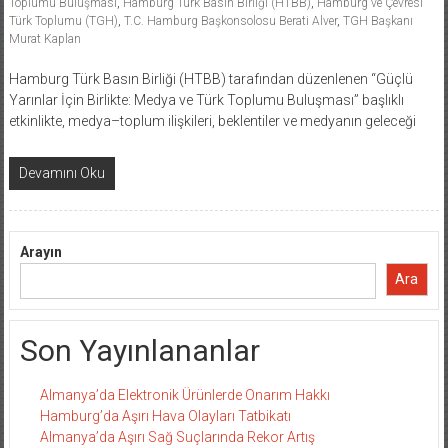
Toplumu Buluşması
,
Hamburg Türk Basın Birliği (HTBB)
,
Hamburg ve Çevresi
Türk Toplumu (TGH)
,
T.C. Hamburg Başkonsolosu Berati Alver
,
TGH Başkanı
Murat Kaplan
Hamburg Türk Basın Birliği (HTBB) tarafından düzenlenen “Güçlü
Yarınlar İçin Birlikte: Medya ve Türk Toplumu Buluşması” başlıklı
etkinlikte, medya–toplum ilişkileri, beklentiler ve medyanın geleceği
Devamını Oku
Arayın
Ara
Son Yayınlananlar
Almanya’da Elektronik Ürünlerde Onarım Hakkı
Hamburg’da Aşırı Hava Olayları Tatbikatı
Almanya’da Aşırı Sağ Suçlarında Rekor Artış