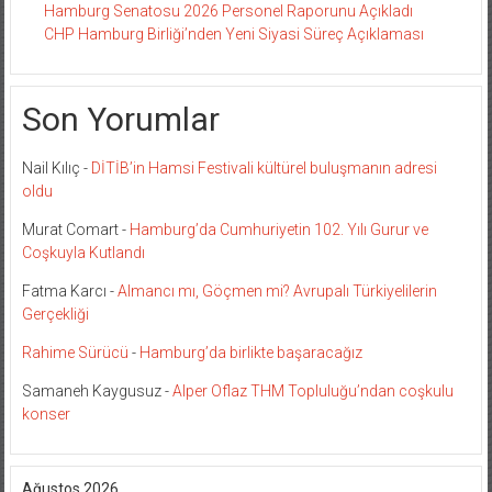
Hamburg Senatosu 2026 Personel Raporunu Açıkladı
CHP Hamburg Birliği’nden Yeni Siyasi Süreç Açıklaması
Son Yorumlar
Nail Kılıç
-
DİTİB’in Hamsi Festivali kültürel buluşmanın adresi
oldu
Murat Comart
-
Hamburg’da Cumhuriyetin 102. Yılı Gurur ve
Coşkuyla Kutlandı
Fatma Karcı
-
Almancı mı, Göçmen mi? Avrupalı Türkiyelilerin
Gerçekliği
Rahime Sürücü
-
Hamburg’da birlikte başaracağız
Samaneh Kaygusuz
-
Alper Oflaz THM Topluluğu’ndan coşkulu
konser
Ağustos 2026