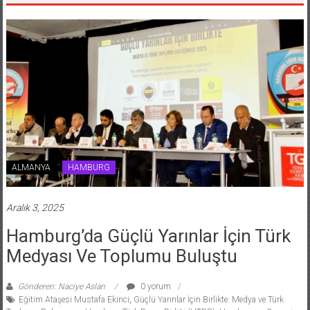
ALMANYA
HAMBURG
Aralık 3, 2025
Hamburg’da Güçlü Yarınlar İçin Türk
Medyası Ve Toplumu Buluştu
Gönderen: Naciye Aslan
0 yorum
Eğitim Ataşesi Mustafa Ekinci
,
Güçlü Yarınlar İçin Birlikte: Medya ve Türk