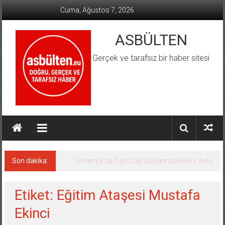
İçeriğe
Cuma, Ağustos 7, 2026
geç
ASBÜLTEN
Gerçek ve tarafsız bir haber sitesi
Son dakika:
Almanya’da Aşırı Sağ Suçlarında Rekor Artış
Etiket: Eğitim Ataşesi Mustafa
Ekinci