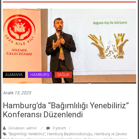
ALMANYA
HAMBURG
SAĞLIK
Aralık 15, 2025
Hamburg’da “Bağımlılığı Yenebiliriz”
Konferansı Düzenlendi
Gönderen: admin
0 yorum
“Bağımlılığı Yenebiliriz”
,
Hamburg Başkonsolosluğu
,
Hamburg ve Çevresi