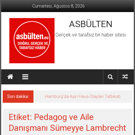
İçeriğe
Cumartesi, Ağustos 8, 2026
geç
ASBÜLTEN
Gerçek ve tarafsız bir haber sitesi
Son dakika:
Hamburg’da Aşırı Hava Olayları Tatbikatı
Etiket: Pedagog ve Aile
Danışmanı Sümeyye Lambrecht