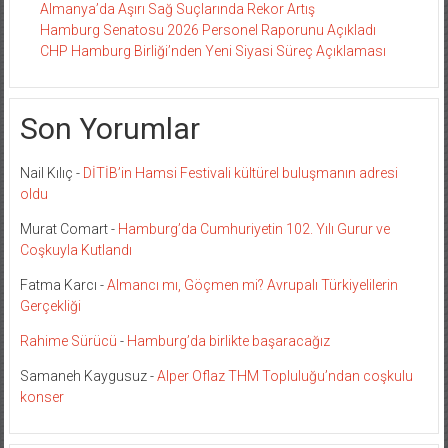
Almanya’da Aşırı Sağ Suçlarında Rekor Artış
Hamburg Senatosu 2026 Personel Raporunu Açıkladı
CHP Hamburg Birliği’nden Yeni Siyasi Süreç Açıklaması
Son Yorumlar
Nail Kılıç
-
DİTİB’in Hamsi Festivali kültürel buluşmanın adresi
oldu
Murat Comart
-
Hamburg’da Cumhuriyetin 102. Yılı Gurur ve
Coşkuyla Kutlandı
Fatma Karcı
-
Almancı mı, Göçmen mi? Avrupalı Türkiyelilerin
Gerçekliği
Rahime Sürücü
-
Hamburg’da birlikte başaracağız
Samaneh Kaygusuz
-
Alper Oflaz THM Topluluğu’ndan coşkulu
konser