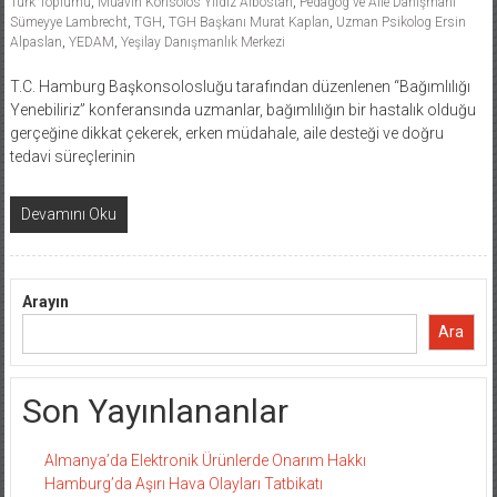
Türk Toplumu
,
Muavin Konsolos Yıldız Albostan
,
Pedagog ve Aile Danışmanı
Sümeyye Lambrecht
,
TGH
,
TGH Başkanı Murat Kaplan
,
Uzman Psikolog Ersin
Alpaslan
,
YEDAM
,
Yeşilay Danışmanlık Merkezi
T.C. Hamburg Başkonsolosluğu tarafından düzenlenen “Bağımlılığı
Yenebiliriz” konferansında uzmanlar, bağımlılığın bir hastalık olduğu
gerçeğine dikkat çekerek, erken müdahale, aile desteği ve doğru
tedavi süreçlerinin
Devamını Oku
Arayın
Ara
Son Yayınlananlar
Almanya’da Elektronik Ürünlerde Onarım Hakkı
Hamburg’da Aşırı Hava Olayları Tatbikatı