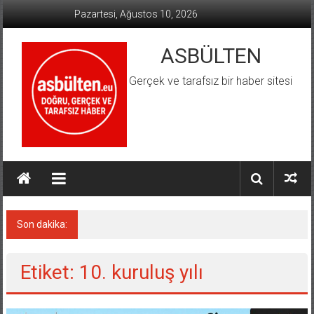
İçeriğe
Pazartesi, Ağustos 10, 2026
geç
ASBÜLTEN
Gerçek ve tarafsız bir haber sitesi
Son dakika:
Almanya’da Aşırı Sağ Suçlarında Rekor Artış
Etiket: 10. kuruluş yılı