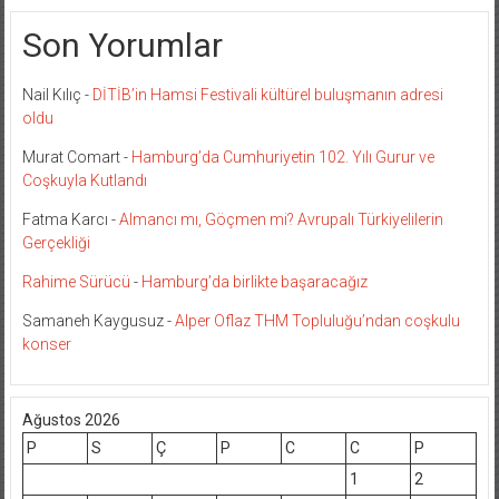
Son Yorumlar
Nail Kılıç
-
DİTİB’in Hamsi Festivali kültürel buluşmanın adresi
oldu
Murat Comart
-
Hamburg’da Cumhuriyetin 102. Yılı Gurur ve
Coşkuyla Kutlandı
Fatma Karcı
-
Almancı mı, Göçmen mi? Avrupalı Türkiyelilerin
Gerçekliği
Rahime Sürücü
-
Hamburg’da birlikte başaracağız
Samaneh Kaygusuz
-
Alper Oflaz THM Topluluğu’ndan coşkulu
konser
Ağustos 2026
P
S
Ç
P
C
C
P
1
2