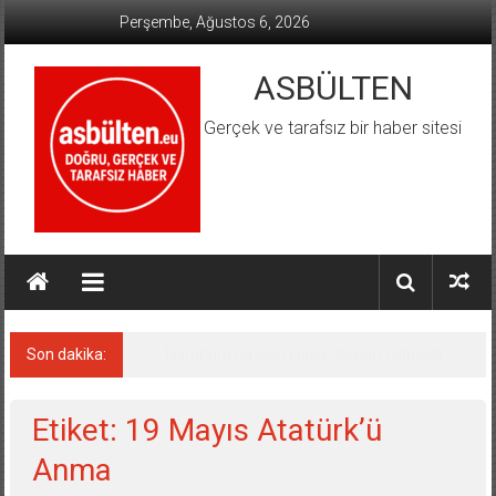
İçeriğe
Perşembe, Ağustos 6, 2026
geç
ASBÜLTEN
Gerçek ve tarafsız bir haber sitesi
Son dakika:
Hamburg’da Aşırı Hava Olayları Tatbikatı
Etiket: 19 Mayıs Atatürk’ü
Anma