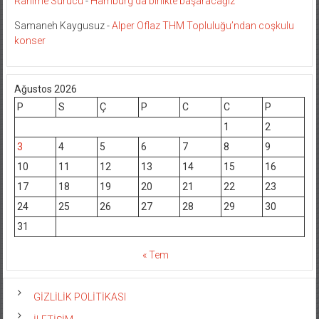
Rahime Sürücü
-
Hamburg’da birlikte başaracağız
Samaneh Kaygusuz
-
Alper Oflaz THM Topluluğu’ndan coşkulu
konser
Ağustos 2026
P
S
Ç
P
C
C
P
1
2
3
4
5
6
7
8
9
10
11
12
13
14
15
16
17
18
19
20
21
22
23
24
25
26
27
28
29
30
31
« Tem
GİZLİLİK POLİTİKASI