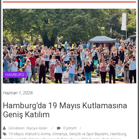
HAMBURG
Haziran 1, 2026
Hamburg’da 19 Mayıs Kutlamasına
Geniş Katılım
Gönderen: Naciye Aslan
0 yorum
19 Mayıs Atatürk’ü Anma
,
Almanya
,
Gençlik ve Spor Bayramı
,
Hamburg
,