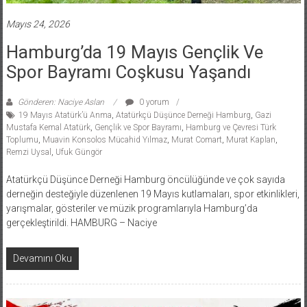
Mayıs 24, 2026
Hamburg’da 19 Mayıs Gençlik Ve
Spor Bayramı Coşkusu Yaşandı
Gönderen: Naciye Aslan
0 yorum
19 Mayıs Atatürk’ü Anma
,
Atatürkçü Düşünce Derneği Hamburg
,
Gazi
Mustafa Kemal Atatürk
,
Gençlik ve Spor Bayramı
,
Hamburg ve Çevresi Türk
Toplumu
,
Muavin Konsolos Mücahid Yılmaz
,
Murat Comart
,
Murat Kaplan
,
Remzi Uysal
,
Ufuk Güngör
Atatürkçü Düşünce Derneği Hamburg öncülüğünde ve çok sayıda
derneğin desteğiyle düzenlenen 19 Mayıs kutlamaları, spor etkinlikleri,
yarışmalar, gösteriler ve müzik programlarıyla Hamburg’da
gerçekleştirildi. HAMBURG – Naciye
Devamını Oku