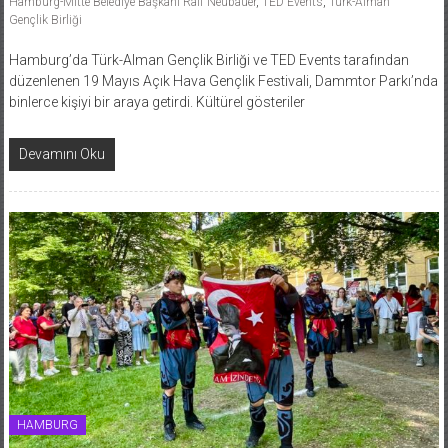
Hamburg-Mitte Belediye Başkanı Ralf Neubauer
,
TED Events
,
Türk-Alman
Gençlik Birliği
Hamburg’da Türk-Alman Gençlik Birliği ve TED Events tarafından
düzenlenen 19 Mayıs Açık Hava Gençlik Festivali, Dammtor Parkı’nda
binlerce kişiyi bir araya getirdi. Kültürel gösteriler
Devamını Oku
HAMBURG