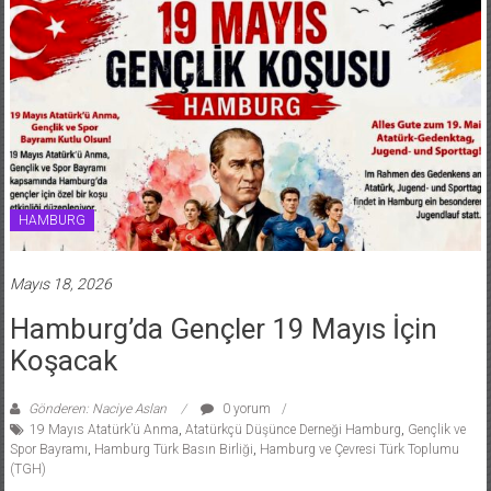
HAMBURG
Mayıs 18, 2026
Hamburg’da Gençler 19 Mayıs İçin
Koşacak
Gönderen: Naciye Aslan
0 yorum
19 Mayıs Atatürk’ü Anma
,
Atatürkçü Düşünce Derneği Hamburg
,
Gençlik ve
Spor Bayramı
,
Hamburg Türk Basın Birliği
,
Hamburg ve Çevresi Türk Toplumu
(TGH)