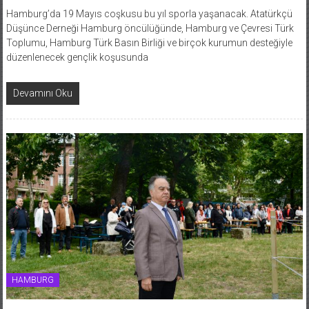
Hamburg’da 19 Mayıs coşkusu bu yıl sporla yaşanacak. Atatürkçü
Düşünce Derneği Hamburg öncülüğünde, Hamburg ve Çevresi Türk
Toplumu, Hamburg Türk Basın Birliği ve birçok kurumun desteğiyle
düzenlenecek gençlik koşusunda
Devamını Oku
HAMBURG