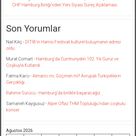
CHP Hamburg Birliği’nden Yeni Siyasi Süreç Açıklaması
Son Yorumlar
Nail Kılıç
-
DİTİB’in Hamsi Festivali kültürel buluşmanın adresi
oldu
Murat Comart
-
Hamburg’da Cumhuriyetin 102. Yılı Gurur ve
Coşkuyla Kutlandı
Fatma Karcı
-
Almancı mı, Göçmen mi? Avrupalı Türkiyelilerin
Gerçekliği
Rahime Sürücü
-
Hamburg’da birlikte başaracağız
Samaneh Kaygusuz
-
Alper Oflaz THM Topluluğu’ndan coşkulu
konser
Ağustos 2026