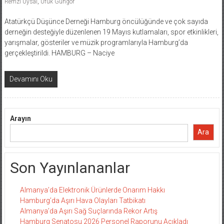
Remzi Uysal
,
Ufuk Güngör
Atatürkçü Düşünce Derneği Hamburg öncülüğünde ve çok sayıda
derneğin desteğiyle düzenlenen 19 Mayıs kutlamaları, spor etkinlikleri,
yarışmalar, gösteriler ve müzik programlarıyla Hamburg’da
gerçekleştirildi. HAMBURG – Naciye
Devamını Oku
Arayın
Ara
Son Yayınlananlar
Almanya’da Elektronik Ürünlerde Onarım Hakkı
Hamburg’da Aşırı Hava Olayları Tatbikatı
Almanya’da Aşırı Sağ Suçlarında Rekor Artış
Hamburg Senatosu 2026 Personel Raporunu Açıkladı