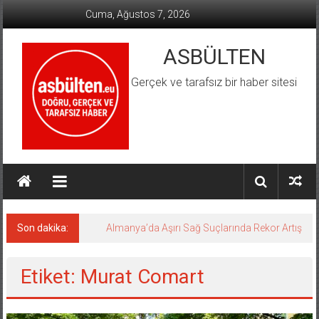
İçeriğe
Cuma, Ağustos 7, 2026
geç
ASBÜLTEN
Gerçek ve tarafsız bir haber sitesi
Son dakika:
Almanya’da Aşırı Sağ Suçlarında Rekor Artış
Etiket: Murat Comart