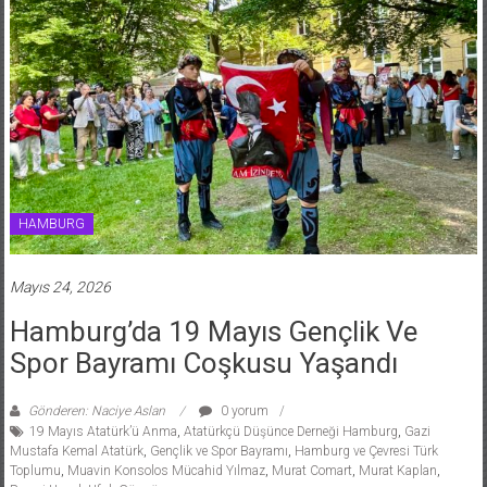
HAMBURG
Mayıs 24, 2026
Hamburg’da 19 Mayıs Gençlik Ve
Spor Bayramı Coşkusu Yaşandı
Gönderen: Naciye Aslan
0 yorum
19 Mayıs Atatürk’ü Anma
,
Atatürkçü Düşünce Derneği Hamburg
,
Gazi
Mustafa Kemal Atatürk
,
Gençlik ve Spor Bayramı
,
Hamburg ve Çevresi Türk
Toplumu
,
Muavin Konsolos Mücahid Yılmaz
,
Murat Comart
,
Murat Kaplan
,