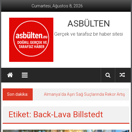
İçeriğe
Cumartesi, Ağustos 8, 2026
geç
ASBÜLTEN
Gerçek ve tarafsız bir haber sitesi
Son dakika:
Almanya’da Aşırı Sağ Suçlarında Rekor Artış
Etiket: Back-Lava Billstedt