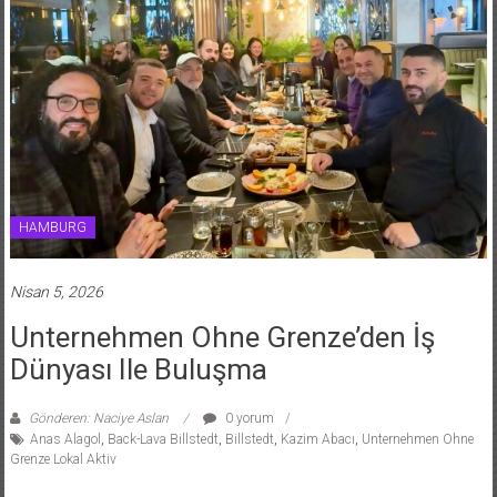
HAMBURG
Nisan 5, 2026
Unternehmen Ohne Grenze’den İş
Dünyası Ile Buluşma
Gönderen: Naciye Aslan
0 yorum
Anas Alagol
,
Back-Lava Billstedt
,
Billstedt
,
Kazim Abacı
,
Unternehmen Ohne
Grenze Lokal Aktiv