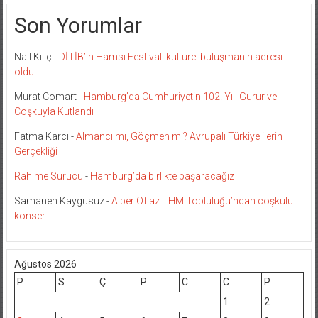
Son Yorumlar
Nail Kılıç
-
DİTİB’in Hamsi Festivali kültürel buluşmanın adresi
oldu
Murat Comart
-
Hamburg’da Cumhuriyetin 102. Yılı Gurur ve
Coşkuyla Kutlandı
Fatma Karcı
-
Almancı mı, Göçmen mi? Avrupalı Türkiyelilerin
Gerçekliği
Rahime Sürücü
-
Hamburg’da birlikte başaracağız
Samaneh Kaygusuz
-
Alper Oflaz THM Topluluğu’ndan coşkulu
konser
Ağustos 2026
P
S
Ç
P
C
C
P
1
2