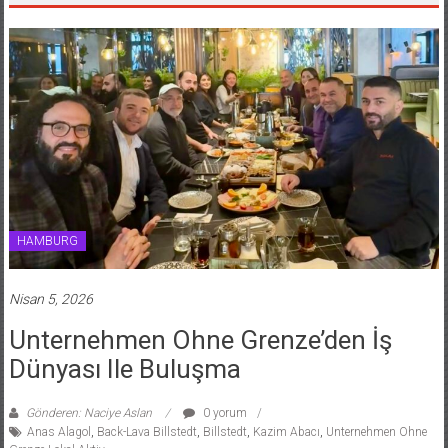
HAMBURG
Nisan 5, 2026
Unternehmen Ohne Grenze’den İş
Dünyası Ile Buluşma
Gönderen: Naciye Aslan
0 yorum
Anas Alagol
,
Back-Lava Billstedt
,
Billstedt
,
Kazim Abacı
,
Unternehmen Ohne