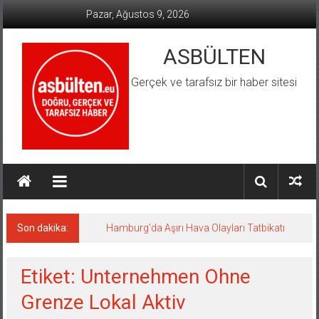
İçeriğe
Pazar, Ağustos 9, 2026
geç
ASBÜLTEN
Gerçek ve tarafsız bir haber sitesi
Son dakika:
Hamburg’da Aşırı Hava Olayları Tatbikatı
Etiket: Unternehmen Ohne
Grenze Lokal Aktiv