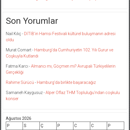
Son Yorumlar
Nail Kılıç
-
DİTİB’in Hamsi Festivali kültürel buluşmanın adresi
oldu
Murat Comart
-
Hamburg’da Cumhuriyetin 102. Yılı Gurur ve
Coşkuyla Kutlandı
Fatma Karcı
-
Almancı mı, Göçmen mi? Avrupalı Türkiyelilerin
Gerçekliği
Rahime Sürücü
-
Hamburg’da birlikte başaracağız
Samaneh Kaygusuz
-
Alper Oflaz THM Topluluğu’ndan coşkulu
konser
Ağustos 2026
P
S
Ç
P
C
C
P