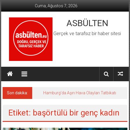
İçeriğe
Cuma, Ağustos 7, 2026
geç
ASBÜLTEN
Gerçek ve tarafsız bir haber sitesi
Son dakika:
Hamburg’da Aşırı Hava Olayları Tatbikatı
Etiket: başörtülü bir genç kadın