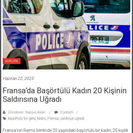
AVRUPA
Haziran 22, 2025
Fransa’da Başörtülü Kadın 20 Kişinin
Saldırısına Uğradı
Gönderen: Naciye Aslan
0 yorum
başörtülü bir genç kadın
,
Fransa
,
saldırıya uğradı
Fransa’nın Reims kentinde 20 yaşındaki başörtülü bir kadın, 20 kişilik