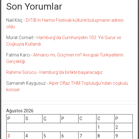
Son Yorumlar
Nail Kılıç
-
DİTİB’in Hamsi Festivali kültürel buluşmanın adresi
oldu
Murat Comart
-
Hamburg’da Cumhuriyetin 102. Yılı Gurur ve
Coşkuyla Kutlandı
Fatma Karcı
-
Almancı mı, Göçmen mi? Avrupalı Türkiyelilerin
Gerçekliği
Rahime Sürücü
-
Hamburg’da birlikte başaracağız
Samaneh Kaygusuz
-
Alper Oflaz THM Topluluğu’ndan coşkulu
konser
Ağustos 2026
P
S
Ç
P
C
C
P
1
2
3
4
5
6
7
8
9