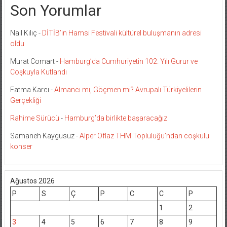
Son Yorumlar
Nail Kılıç
-
DİTİB’in Hamsi Festivali kültürel buluşmanın adresi
oldu
Murat Comart
-
Hamburg’da Cumhuriyetin 102. Yılı Gurur ve
Coşkuyla Kutlandı
Fatma Karcı
-
Almancı mı, Göçmen mi? Avrupalı Türkiyelilerin
Gerçekliği
Rahime Sürücü
-
Hamburg’da birlikte başaracağız
Samaneh Kaygusuz
-
Alper Oflaz THM Topluluğu’ndan coşkulu
konser
Ağustos 2026
P
S
Ç
P
C
C
P
1
2
3
4
5
6
7
8
9