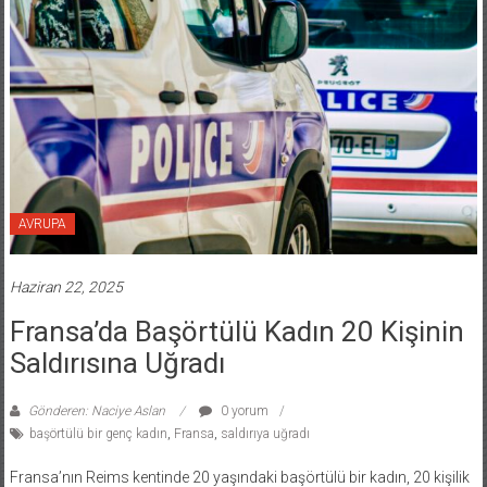
AVRUPA
Haziran 22, 2025
Fransa’da Başörtülü Kadın 20 Kişinin
Saldırısına Uğradı
Gönderen: Naciye Aslan
0 yorum
başörtülü bir genç kadın
,
Fransa
,
saldırıya uğradı
Fransa’nın Reims kentinde 20 yaşındaki başörtülü bir kadın, 20 kişilik