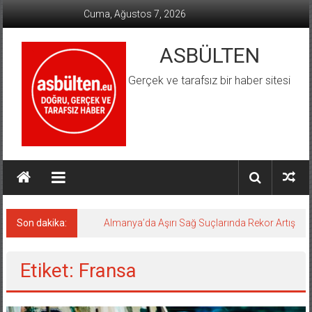
İçeriğe
Cuma, Ağustos 7, 2026
geç
ASBÜLTEN
Gerçek ve tarafsız bir haber sitesi
Son dakika:
Almanya’da Aşırı Sağ Suçlarında Rekor Artış
Etiket: Fransa