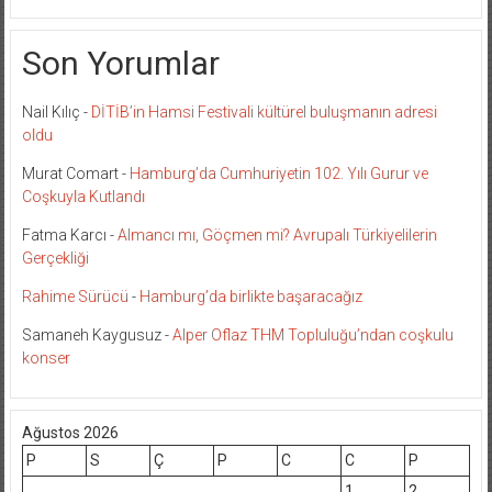
Son Yorumlar
Nail Kılıç
-
DİTİB’in Hamsi Festivali kültürel buluşmanın adresi
oldu
Murat Comart
-
Hamburg’da Cumhuriyetin 102. Yılı Gurur ve
Coşkuyla Kutlandı
Fatma Karcı
-
Almancı mı, Göçmen mi? Avrupalı Türkiyelilerin
Gerçekliği
Rahime Sürücü
-
Hamburg’da birlikte başaracağız
Samaneh Kaygusuz
-
Alper Oflaz THM Topluluğu’ndan coşkulu
konser
Ağustos 2026
P
S
Ç
P
C
C
P
1
2