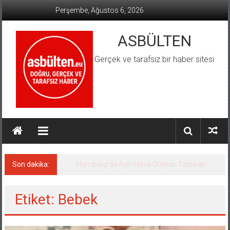
İçeriğe
Perşembe, Ağustos 6, 2026
geç
ASBÜLTEN
Gerçek ve tarafsız bir haber sitesi
Son dakika:
Hamburg’da Aşırı Hava Olayları Tatbikatı
Etiket: Bebek