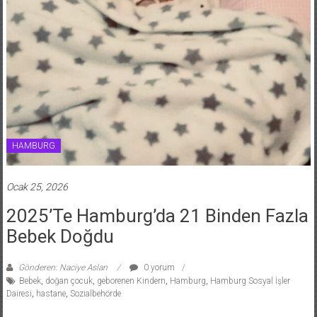
HAMBURG
Ocak 25, 2026
2025’te Hamburg’da 21 Binden Fazla
Bebek Doğdu
Gönderen: Naciye Aslan
0 yorum
Bebek
,
doğan çocuk
,
geborenen Kindern
,
Hamburg
,
Hamburg Sosyal İşler
Dairesi
,
hastane
,
Sozialbehörde