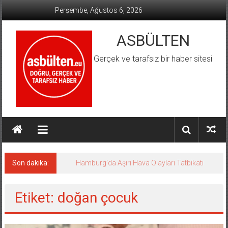
İçeriğe
Perşembe, Ağustos 6, 2026
geç
ASBÜLTEN
Gerçek ve tarafsız bir haber sitesi
Son dakika:
Hamburg’da Aşırı Hava Olayları Tatbikatı
Etiket: doğan çocuk