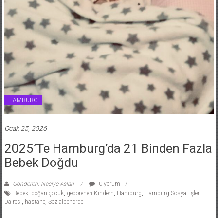
HAMBURG
Ocak 25, 2026
2025’te Hamburg’da 21 Binden Fazla
Bebek Doğdu
Gönderen: Naciye Aslan
0 yorum
Bebek
,
doğan çocuk
,
geborenen Kindern
,
Hamburg
,
Hamburg Sosyal İşler
Dairesi
,
hastane
,
Sozialbehörde