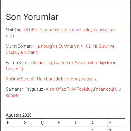
Son Yorumlar
Nail Kılıç
-
DİTİB’in Hamsi Festivali kültürel buluşmanın adresi
oldu
Murat Comart
-
Hamburg’da Cumhuriyetin 102. Yılı Gurur ve
Coşkuyla Kutlandı
Fatma Karcı
-
Almancı mı, Göçmen mi? Avrupalı Türkiyelilerin
Gerçekliği
Rahime Sürücü
-
Hamburg’da birlikte başaracağız
Samaneh Kaygusuz
-
Alper Oflaz THM Topluluğu’ndan coşkulu
konser
Ağustos 2026
P
S
Ç
P
C
C
P
1
2