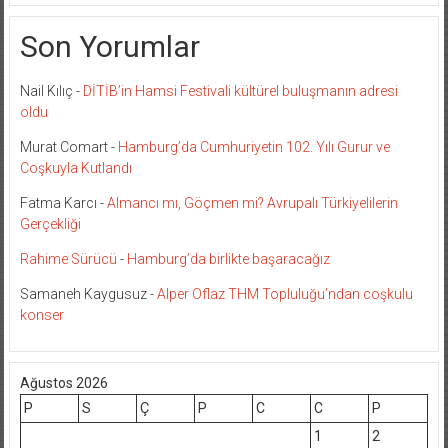
Son Yorumlar
Nail Kılıç
-
DİTİB’in Hamsi Festivali kültürel buluşmanın adresi
oldu
Murat Comart
-
Hamburg’da Cumhuriyetin 102. Yılı Gurur ve
Coşkuyla Kutlandı
Fatma Karcı
-
Almancı mı, Göçmen mi? Avrupalı Türkiyelilerin
Gerçekliği
Rahime Sürücü
-
Hamburg’da birlikte başaracağız
Samaneh Kaygusuz
-
Alper Oflaz THM Topluluğu’ndan coşkulu
konser
Ağustos 2026
P
S
Ç
P
C
C
P
1
2