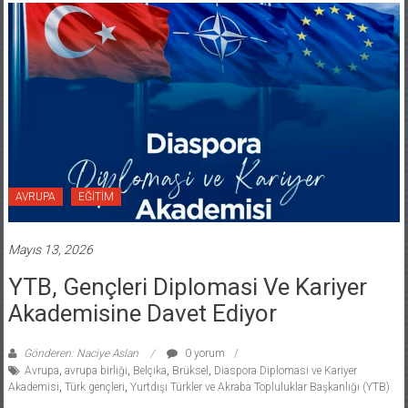
AVRUPA
EĞİTİM
Mayıs 13, 2026
YTB, Gençleri Diplomasi Ve Kariyer
Akademisine Davet Ediyor
Gönderen: Naciye Aslan
0 yorum
Avrupa
,
avrupa birliği
,
Belçika
,
Brüksel
,
Diaspora Diplomasi ve Kariyer
Akademisi
,
Türk gençleri
,
Yurtdışı Türkler ve Akraba Topluluklar Başkanlığı (YTB)