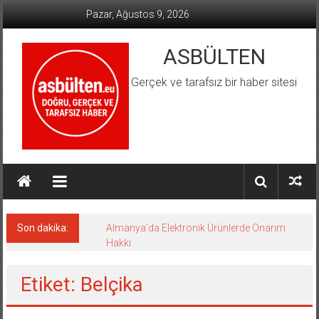
İçeriğe
Pazar, Ağustos 9, 2026
geç
ASBÜLTEN
Gerçek ve tarafsız bir haber sitesi
Son dakika:
Almanya’da Elektronik Ürünlerde Onarım
Hakkı
Etiket: Belçika