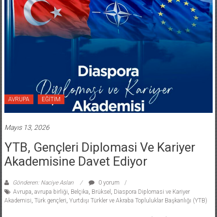
AVRUPA
EĞİTİM
Mayıs 13, 2026
YTB, Gençleri Diplomasi Ve Kariyer
Akademisine Davet Ediyor
Gönderen: Naciye Aslan
0 yorum
Avrupa
,
avrupa birliği
,
Belçika
,
Brüksel
,
Diaspora Diplomasi ve Kariyer
Akademisi
,
Türk gençleri
,
Yurtdışı Türkler ve Akraba Topluluklar Başkanlığı (YTB)