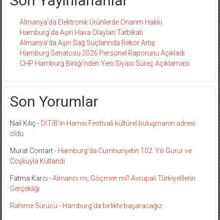
Son Yayınlananlar
Almanya’da Elektronik Ürünlerde Onarım Hakkı
Hamburg’da Aşırı Hava Olayları Tatbikatı
Almanya’da Aşırı Sağ Suçlarında Rekor Artış
Hamburg Senatosu 2026 Personel Raporunu Açıkladı
CHP Hamburg Birliği’nden Yeni Siyasi Süreç Açıklaması
Son Yorumlar
Nail Kılıç
-
DİTİB’in Hamsi Festivali kültürel buluşmanın adresi
oldu
Murat Comart
-
Hamburg’da Cumhuriyetin 102. Yılı Gurur ve
Coşkuyla Kutlandı
Fatma Karcı
-
Almancı mı, Göçmen mi? Avrupalı Türkiyelilerin
Gerçekliği
Rahime Sürücü
-
Hamburg’da birlikte başaracağız