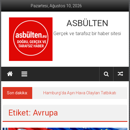
İçeriğe
Pazartesi, Ağustos 10, 2026
geç
ASBÜLTEN
Gerçek ve tarafsız bir haber sitesi
Son dakika:
Hamburg’da Aşırı Hava Olayları Tatbikatı
Etiket: Avrupa