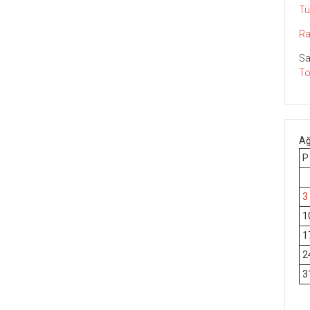
Tü
Ra
Sa
To
Ağ
P
3
1
1
2
3