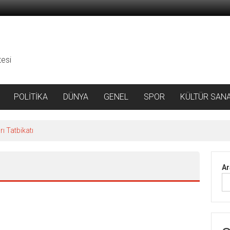
tesi
POLİTİKA
DÜNYA
GENEL
SPOR
KÜLTÜR SAN
ı Tatbikatı
Ar