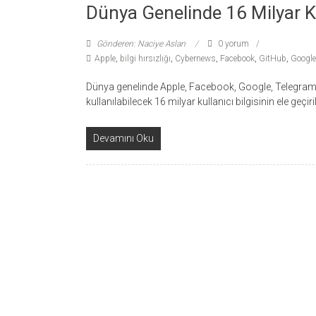
Dünya Genelinde 16 Milyar Kul
Gönderen: Naciye Aslan
0 yorum
Apple
,
bilgi hırsızlığı
,
Cybernews
,
Facebook
,
GitHub
,
Google
Dünya genelinde Apple, Facebook, Google, Telegram v
kullanılabilecek 16 milyar kullanıcı bilgisinin ele geçir
Devamını Oku