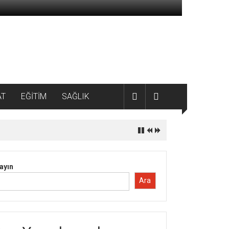
AT
EĞİTİM
SAĞLIK
ayın
Ara