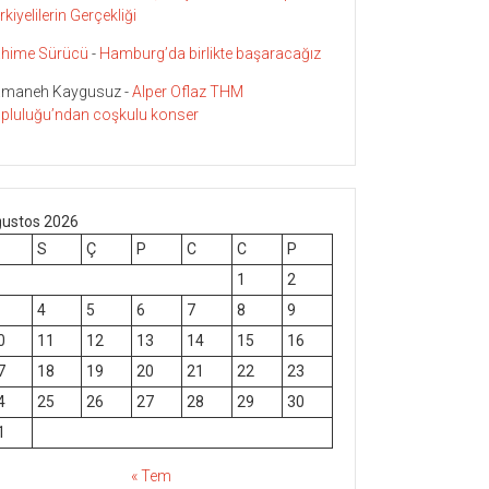
rkiyelilerin Gerçekliği
hime Sürücü
-
Hamburg’da birlikte başaracağız
maneh Kaygusuz
-
Alper Oflaz THM
pluluğu’ndan coşkulu konser
ustos 2026
S
Ç
P
C
C
P
1
2
4
5
6
7
8
9
0
11
12
13
14
15
16
7
18
19
20
21
22
23
4
25
26
27
28
29
30
1
« Tem