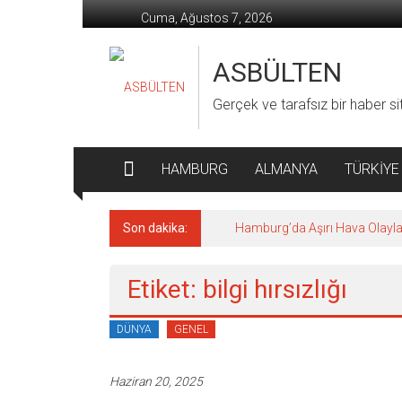
İçeriğe
Cuma, Ağustos 7, 2026
geç
ASBÜLTEN
Gerçek ve tarafsız bir haber si
HAMBURG
ALMANYA
TÜRKİYE
Son dakika:
Hamburg’da Aşırı Hava Olaylar
Etiket: bilgi hırsızlığı
DÜNYA
GENEL
Haziran 20, 2025