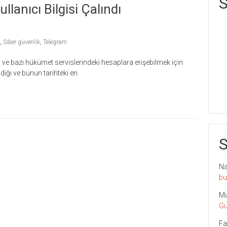
S
lanıcı Bilgisi Çalındı
,
Siber güvenlik
,
Telegram
e bazı hükümet servislerindeki hesaplara erişebilmek için
ildiği ve bunun tarihteki en
S
Nai
bu
Mu
Gu
Fa