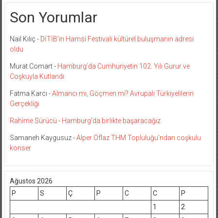
Son Yorumlar
Nail Kılıç
-
DİTİB’in Hamsi Festivali kültürel buluşmanın adresi
oldu
Murat Comart
-
Hamburg’da Cumhuriyetin 102. Yılı Gurur ve
Coşkuyla Kutlandı
Fatma Karcı
-
Almancı mı, Göçmen mi? Avrupalı Türkiyelilerin
Gerçekliği
Rahime Sürücü
-
Hamburg’da birlikte başaracağız
Samaneh Kaygusuz
-
Alper Oflaz THM Topluluğu’ndan coşkulu
konser
Ağustos 2026
P
S
Ç
P
C
C
P
1
2