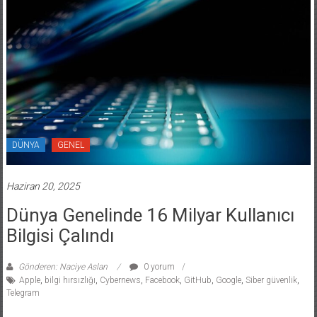
DÜNYA
GENEL
Haziran 20, 2025
Dünya Genelinde 16 Milyar Kullanıcı
Bilgisi Çalındı
Gönderen: Naciye Aslan
0 yorum
Apple
,
bilgi hırsızlığı
,
Cybernews
,
Facebook
,
GitHub
,
Google
,
Siber güvenlik
,
Telegram