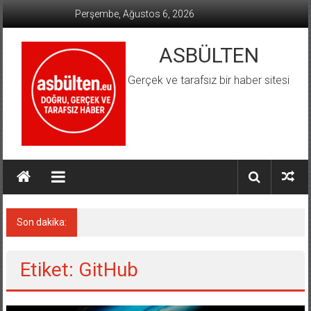
İçeriğe
Perşembe, Ağustos 6, 2026
geç
ASBÜLTEN
Gerçek ve tarafsız bir haber sitesi
Son dakika:
Almanya’da Aşırı Sağ Suçlarında Rekor Artış
Etiket: GitHub