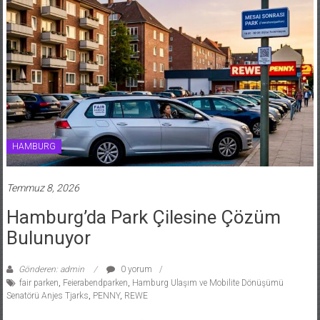
HAMBURG
Temmuz 8, 2026
Hamburg’da Park Çilesine Çözüm
Bulunuyor
Gönderen: admin
0 yorum
fair parken
,
Feierabendparken
,
Hamburg Ulaşım ve Mobilite Dönüşümü
Senatörü Anjes Tjarks
,
PENNY
,
REWE