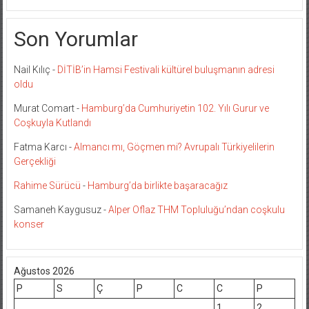
Son Yorumlar
Nail Kılıç
-
DİTİB’in Hamsi Festivali kültürel buluşmanın adresi
oldu
Murat Comart
-
Hamburg’da Cumhuriyetin 102. Yılı Gurur ve
Coşkuyla Kutlandı
Fatma Karcı
-
Almancı mı, Göçmen mi? Avrupalı Türkiyelilerin
Gerçekliği
Rahime Sürücü
-
Hamburg’da birlikte başaracağız
Samaneh Kaygusuz
-
Alper Oflaz THM Topluluğu’ndan coşkulu
konser
Ağustos 2026
P
S
Ç
P
C
C
P
1
2