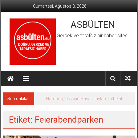
İçeriğe
Cumartesi, Ağustos 8, 2026
geç
ASBÜLTEN
Gerçek ve tarafsız bir haber sitesi
Son dakika:
Hamburg’da Aşırı Hava Olayları Tatbikatı
Etiket: Feierabendparken