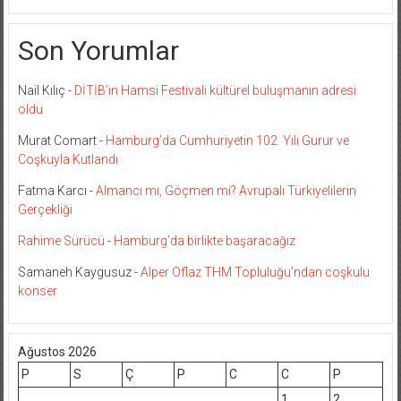
Son Yorumlar
Nail Kılıç
-
DİTİB’in Hamsi Festivali kültürel buluşmanın adresi
oldu
Murat Comart
-
Hamburg’da Cumhuriyetin 102. Yılı Gurur ve
Coşkuyla Kutlandı
Fatma Karcı
-
Almancı mı, Göçmen mi? Avrupalı Türkiyelilerin
Gerçekliği
Rahime Sürücü
-
Hamburg’da birlikte başaracağız
Samaneh Kaygusuz
-
Alper Oflaz THM Topluluğu’ndan coşkulu
konser
Ağustos 2026
P
S
Ç
P
C
C
P
1
2