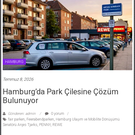
HAMBURG
Temmuz 8, 2026
Hamburg’da Park Çilesine Çözüm
Bulunuyor
Gönderen: admin
0 yorum
fair parken
,
Feierabendparken
,
Hamburg Ulaşım ve Mobilite Dönüşümü
Senatörü Anjes Tjarks
,
PENNY
,
REWE