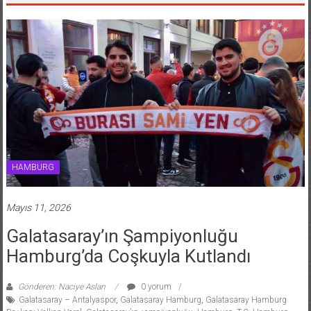
HAMBURG
Mayıs 11, 2026
Galatasaray’ın Şampiyonluğu
Hamburg’da Coşkuyla Kutlandı
Gönderen: Naciye Aslan
0 yorum
Galatasaray – Antalyaspor
,
Galatasaray Hamburg
,
Galatasaray Hamburg