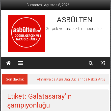
İçeriğe
Cumartesi, Ağustos 8, 2026
geç
ASBÜLTEN
Gerçek ve tarafsız bir haber sitesi
Son dakika:
Almanya’da Aşırı Sağ Suçlarında Rekor Artış
Etiket: Galatasaray’ın
şampiyonluğu