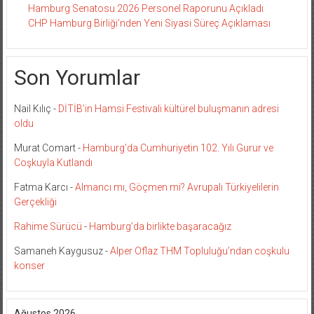
Hamburg Senatosu 2026 Personel Raporunu Açıkladı
CHP Hamburg Birliği’nden Yeni Siyasi Süreç Açıklaması
Son Yorumlar
Nail Kılıç
-
DİTİB’in Hamsi Festivali kültürel buluşmanın adresi
oldu
Murat Comart
-
Hamburg’da Cumhuriyetin 102. Yılı Gurur ve
Coşkuyla Kutlandı
Fatma Karcı
-
Almancı mı, Göçmen mi? Avrupalı Türkiyelilerin
Gerçekliği
Rahime Sürücü
-
Hamburg’da birlikte başaracağız
Samaneh Kaygusuz
-
Alper Oflaz THM Topluluğu’ndan coşkulu
konser
Ağustos 2026