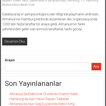
Başkanı Volkan Varol
,
Galatasaray’ın şampiyonluğu
,
Hamburg
,
T.C. Hamburg
Başkonsolosu Berati Alver
Galatasaray’ın şampiyonluğunu ilan ettiği karşılaşmanın ardından,
Almanya’nın Hamburg kentinde düzenlenen dev organizasyonda
1200’den fazla taraftar bir araya geldi. Almanya’nın farklı
şehirlerinden gelen sarı-kırmızılı taraftarlar, tarihi geceyi
Devamını Oku
Arayın
Ara
Son Yayınlananlar
Almanya’da Elektronik Ürünlerde Onarım Hakkı
Hamburg’da Aşırı Hava Olayları Tatbikatı
Almanya’da Aşırı Sağ Suçlarında Rekor Artış