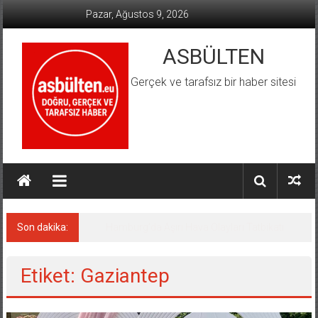
İçeriğe
Pazar, Ağustos 9, 2026
geç
ASBÜLTEN
Gerçek ve tarafsız bir haber sitesi
Son dakika:
Almanya’da Aşırı Sağ Suçlarında Rekor Artış
Etiket: Gaziantep