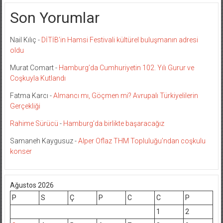
Son Yorumlar
Nail Kılıç
-
DİTİB’in Hamsi Festivali kültürel buluşmanın adresi
oldu
Murat Comart
-
Hamburg’da Cumhuriyetin 102. Yılı Gurur ve
Coşkuyla Kutlandı
Fatma Karcı
-
Almancı mı, Göçmen mi? Avrupalı Türkiyelilerin
Gerçekliği
Rahime Sürücü
-
Hamburg’da birlikte başaracağız
Samaneh Kaygusuz
-
Alper Oflaz THM Topluluğu’ndan coşkulu
konser
Ağustos 2026
P
S
Ç
P
C
C
P
1
2