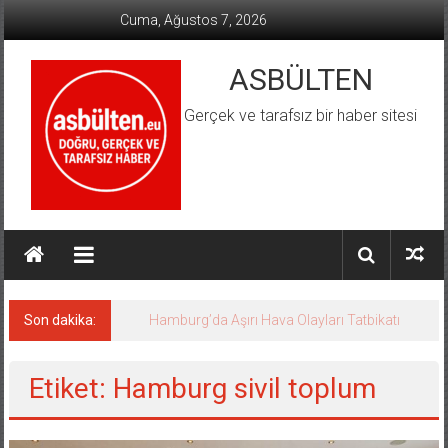
İçeriğe
Cuma, Ağustos 7, 2026
geç
ASBÜLTEN
Gerçek ve tarafsız bir haber sitesi
Son dakika:
Hamburg’da Aşırı Hava Olayları Tatbikatı
Etiket: Hamburg sivil toplum