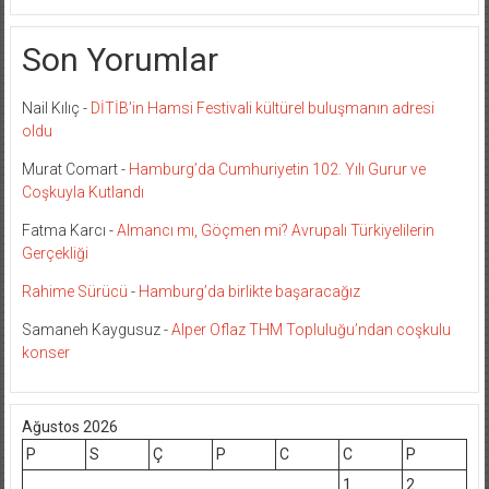
Son Yorumlar
Nail Kılıç
-
DİTİB’in Hamsi Festivali kültürel buluşmanın adresi
oldu
Murat Comart
-
Hamburg’da Cumhuriyetin 102. Yılı Gurur ve
Coşkuyla Kutlandı
Fatma Karcı
-
Almancı mı, Göçmen mi? Avrupalı Türkiyelilerin
Gerçekliği
Rahime Sürücü
-
Hamburg’da birlikte başaracağız
Samaneh Kaygusuz
-
Alper Oflaz THM Topluluğu’ndan coşkulu
konser
Ağustos 2026
P
S
Ç
P
C
C
P
1
2