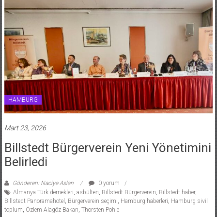
HAMBURG
Mart 23, 2026
Billstedt Bürgerverein Yeni Yönetimini
Belirledi
Gönderen: Naciye Aslan
0 yorum
Almanya Türk dernekleri
,
asbülten
,
Billstedt Bürgerverein
,
Billstedt haber
,
Billstedt Panoramahotel
,
Bürgerverein seçimi
,
Hamburg haberleri
,
Hamburg sivil
toplum
,
Özlem Alagöz Bakan
,
Thorsten Pohle