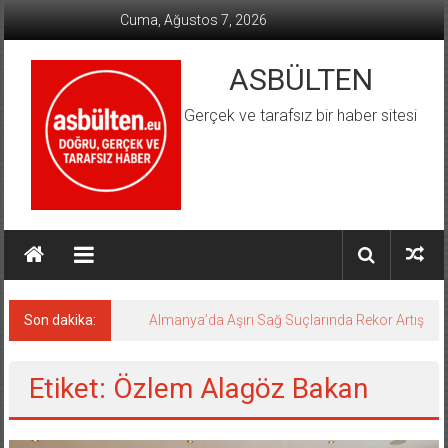
İçeriğe
Cuma, Ağustos 7, 2026
geç
ASBÜLTEN
Gerçek ve tarafsız bir haber sitesi
Son dakika:
Almanya’da Aşırı Sağ Suçlarında Rekor Artış
Etiket: Özlem Alagöz Bakan