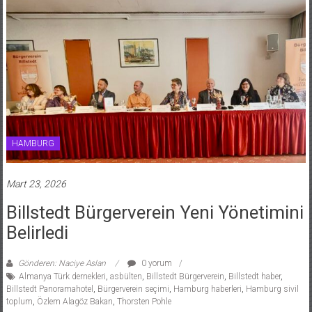
HAMBURG
Mart 23, 2026
Billstedt Bürgerverein Yeni Yönetimini
Belirledi
Gönderen: Naciye Aslan
0 yorum
Almanya Türk dernekleri
,
asbülten
,
Billstedt Bürgerverein
,
Billstedt haber
,
Billstedt Panoramahotel
,
Bürgerverein seçimi
,
Hamburg haberleri
,
Hamburg sivil
toplum
,
Özlem Alagöz Bakan
,
Thorsten Pohle