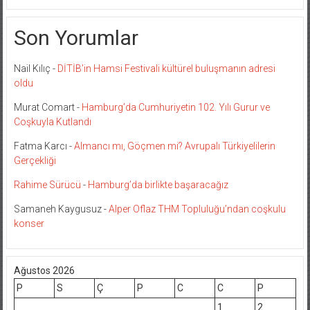
Son Yorumlar
Nail Kılıç
-
DİTİB’in Hamsi Festivali kültürel buluşmanın adresi
oldu
Murat Comart
-
Hamburg’da Cumhuriyetin 102. Yılı Gurur ve
Coşkuyla Kutlandı
Fatma Karcı
-
Almancı mı, Göçmen mi? Avrupalı Türkiyelilerin
Gerçekliği
Rahime Sürücü
-
Hamburg’da birlikte başaracağız
Samaneh Kaygusuz
-
Alper Oflaz THM Topluluğu’ndan coşkulu
konser
Ağustos 2026
P
S
Ç
P
C
C
P
1
2