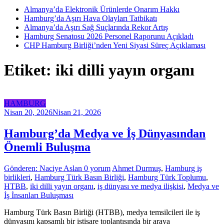
Almanya’da Elektronik Ürünlerde Onarım Hakkı
Hamburg’da Aşırı Hava Olayları Tatbikatı
Almanya’da Aşırı Sağ Suçlarında Rekor Artış
Hamburg Senatosu 2026 Personel Raporunu Açıkladı
CHP Hamburg Birliği’nden Yeni Siyasi Süreç Açıklaması
Etiket: iki dilli yayın organı
HAMBURG
Nisan 20, 2026
Nisan 21, 2026
Hamburg’da Medya ve İş Dünyasından
Önemli Buluşma
Gönderen: Naciye Aslan
0 yorum
Ahmet Durmuş
,
Hamburg iş
birlikleri
,
Hamburg Türk Basın Birliği
,
Hamburg Türk Toplumu
,
HTBB
,
iki dilli yayın organı
,
iş dünyası ve medya ilişkisi
,
Medya ve
İş İnsanları Buluşması
Hamburg Türk Basın Birliği (HTBB), medya temsilcileri ile iş
dünyasını kapsamlı bir istişare toplantısında bir araya