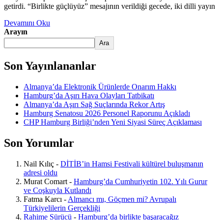
getirdi. “Birlikte güçlüyüz” mesajının verildiği gecede, iki dilli yayın
Devamını Oku
Arayın
Ara
Son Yayınlananlar
Almanya’da Elektronik Ürünlerde Onarım Hakkı
Hamburg’da Aşırı Hava Olayları Tatbikatı
Almanya’da Aşırı Sağ Suçlarında Rekor Artış
Hamburg Senatosu 2026 Personel Raporunu Açıkladı
CHP Hamburg Birliği’nden Yeni Siyasi Süreç Açıklaması
Son Yorumlar
Nail Kılıç
-
DİTİB’in Hamsi Festivali kültürel buluşmanın
adresi oldu
Murat Comart
-
Hamburg’da Cumhuriyetin 102. Yılı Gurur
ve Coşkuyla Kutlandı
Fatma Karcı
-
Almancı mı, Göçmen mi? Avrupalı
Türkiyelilerin Gerçekliği
Rahime Sürücü
-
Hamburg’da birlikte başaracağız