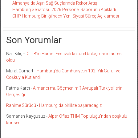
Almanya’da Aşırı Sağ Suçlarında Rekor Artış
Hamburg Senatosu 2026 Personel Raporunu Açıkladı
CHP Hamburg Birliği’nden Yeni Siyasi Süreç Açıklaması
Son Yorumlar
Nail Kılıç
-
DİTİB’in Hamsi Festivali kültürel buluşmanın adresi
oldu
Murat Comart
-
Hamburg’da Cumhuriyetin 102. Yılı Gurur ve
Coşkuyla Kutlandı
Fatma Karcı
-
Almancı mı, Göçmen mi? Avrupalı Türkiyelilerin
Gerçekliği
Rahime Sürücü
-
Hamburg’da birlikte başaracağız
Samaneh Kaygusuz
-
Alper Oflaz THM Topluluğu’ndan coşkulu
konser