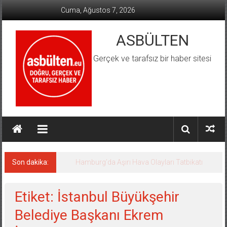
İçeriğe
Cuma, Ağustos 7, 2026
geç
ASBÜLTEN
Gerçek ve tarafsız bir haber sitesi
Son dakika:
Hamburg’da Aşırı Hava Olayları Tatbikatı
Etiket: İstanbul Büyükşehir
Belediye Başkanı Ekrem