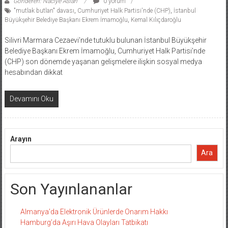
Gönderen: Naciye Aslan
0 yorum
"mutlak butlan" davası
,
Cumhuriyet Halk Partisi'nde (CHP)
,
İstanbul
Büyükşehir Belediye Başkanı Ekrem İmamoğlu
,
Kemal Kılıçdaroğlu
Silivri Marmara Cezaevi’nde tutuklu bulunan İstanbul Büyükşehir
Belediye Başkanı Ekrem İmamoğlu, Cumhuriyet Halk Partisi’nde
(CHP) son dönemde yaşanan gelişmelere ilişkin sosyal medya
hesabından dikkat
Devamını Oku
Arayın
Ara
Son Yayınlananlar
Almanya’da Elektronik Ürünlerde Onarım Hakkı
Hamburg’da Aşırı Hava Olayları Tatbikatı