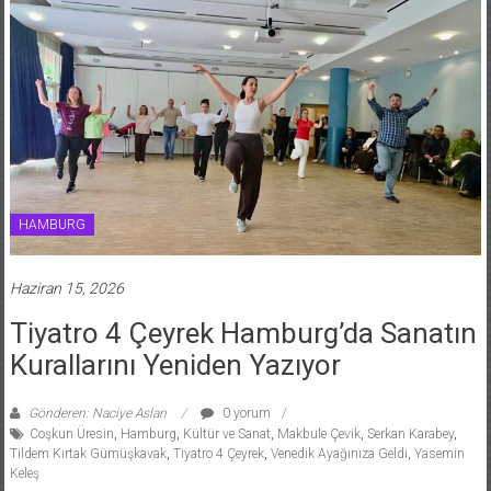
HAMBURG
Haziran 15, 2026
Tiyatro 4 Çeyrek Hamburg’da Sanatın
Kurallarını Yeniden Yazıyor
Gönderen: Naciye Aslan
0 yorum
Coşkun Üresin
,
Hamburg
,
Kültür ve Sanat
,
Makbule Çevik
,
Serkan Karabey
,
Tildem Kırtak Gümüşkavak
,
Tiyatro 4 Çeyrek
,
Venedik Ayağınıza Geldi
,
Yasemin
Keleş