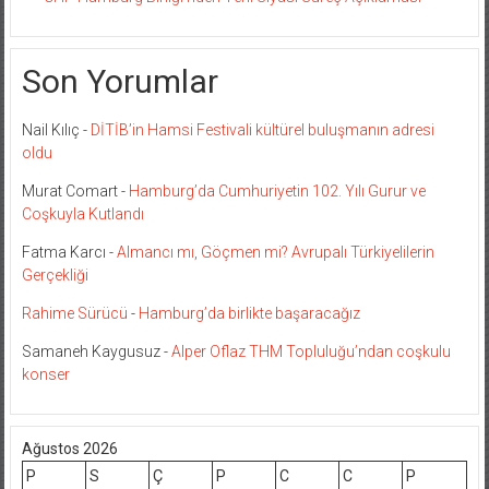
Son Yorumlar
Nail Kılıç
-
DİTİB’in Hamsi Festivali kültürel buluşmanın adresi
oldu
Murat Comart
-
Hamburg’da Cumhuriyetin 102. Yılı Gurur ve
Coşkuyla Kutlandı
Fatma Karcı
-
Almancı mı, Göçmen mi? Avrupalı Türkiyelilerin
Gerçekliği
Rahime Sürücü
-
Hamburg’da birlikte başaracağız
Samaneh Kaygusuz
-
Alper Oflaz THM Topluluğu’ndan coşkulu
konser
Ağustos 2026
P
S
Ç
P
C
C
P