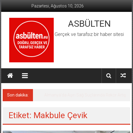
İçeriğe
Pazartesi, Ağustos 10, 2026
geç
ASBÜLTEN
Gerçek ve tarafsız bir haber sitesi
Son dakika:
Almanya’da Aşırı Sağ Suçlarında Rekor Artış
Etiket: Makbule Çevik