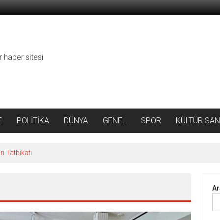
r haber sitesi
E
POLİTİKA
DÜNYA
GENEL
SPOR
KÜLTÜR SAN
ı Tatbikatı
Ar