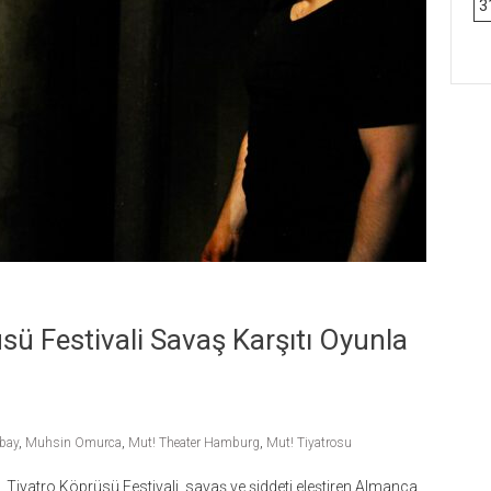
3
ü Festivali Savaş Karşıtı Oyunla
bay
,
Muhsin Omurca
,
Mut! Theater Hamburg
,
Mut! Tiyatrosu
Tiyatro Köprüsü Festivali, savaş ve şiddeti eleştiren Almanca