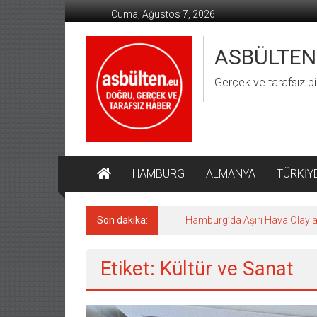
İçeriğe
Cuma, Ağustos 7, 2026
geç
ASBÜLTEN
Gerçek ve tarafsız bi
HAMBURG
ALMANYA
TÜRKİY
Son dakika:
Hamburg’da Aşırı Hava Olaylar
Etiket: Kültür ve Sanat