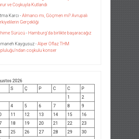
rur ve Coşkuyla Kutlandı
tma Karcı
-
Almancı mı, Göçmen mi? Avrupalı
rkiyelilerin Gerçekliği
hime Sürücü
-
Hamburg’da birlikte başaracağız
maneh Kaygusuz
-
Alper Oflaz THM
pluluğu’ndan coşkulu konser
ustos 2026
S
Ç
P
C
C
P
1
2
4
5
6
7
8
9
0
11
12
13
14
15
16
7
18
19
20
21
22
23
4
25
26
27
28
29
30