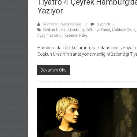
Tiyatro 4 Çeyrek Hamburg’da
Yazıyor
Gönderen: Naciye Aslan
0 yorum
Coşkun Üresin
,
Hamburg
,
Kültür ve Sanat
,
Makbule Çevik
,
Ayağınıza Geldi
,
Yasemin Keleş
Hamburg’da Türk kültürünü, halk danslarını ve tiyatr
Coşkun Üresin’in sanat yönetmenliğini üstlendiği Tiy
Devamını Oku