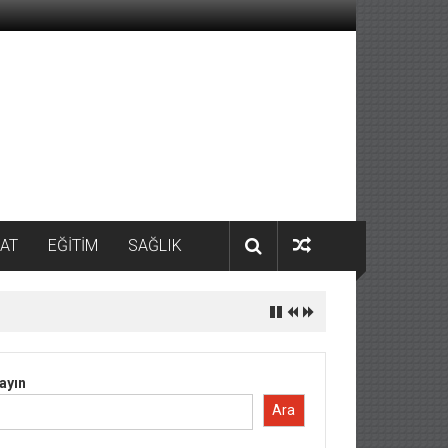
AT
EĞİTİM
SAĞLIK
ayın
Ara