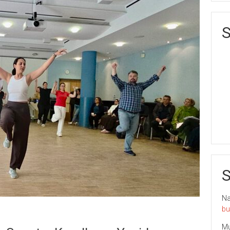
S
S
Nai
bu
Mu