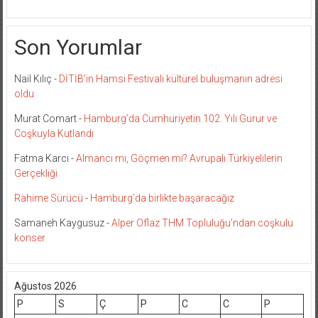
Son Yorumlar
Nail Kılıç
-
DİTİB’in Hamsi Festivali kültürel buluşmanın adresi
oldu
Murat Comart
-
Hamburg’da Cumhuriyetin 102. Yılı Gurur ve
Coşkuyla Kutlandı
Fatma Karcı
-
Almancı mı, Göçmen mi? Avrupalı Türkiyelilerin
Gerçekliği
Rahime Sürücü
-
Hamburg’da birlikte başaracağız
Samaneh Kaygusuz
-
Alper Oflaz THM Topluluğu’ndan coşkulu
konser
Ağustos 2026
P
S
Ç
P
C
C
P