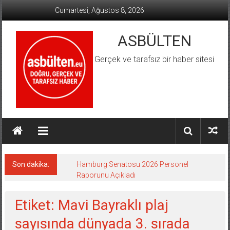
İçeriğe
Cumartesi, Ağustos 8, 2026
geç
ASBÜLTEN
Gerçek ve tarafsız bir haber sitesi
Son dakika:
Hamburg Senatosu 2026 Personel
Raporunu Açıkladı
Etiket: Mavi Bayraklı plaj
sayısında dünyada 3. sırada