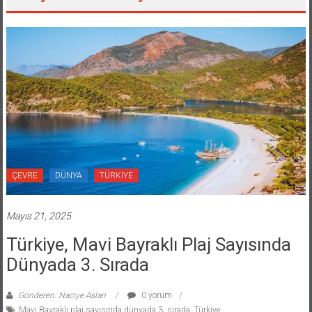
ÇEVRE
DÜNYA
TÜRKİYE
Mayıs 21, 2025
Türkiye, Mavi Bayraklı Plaj Sayısında
Dünyada 3. Sırada
Gönderen: Naciye Aslan
0 yorum
Mavi Bayraklı plaj sayısında dünyada 3. sırada
,
Türkiye