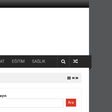
AT
EĞİTİM
SAĞLIK
ayın
Ara