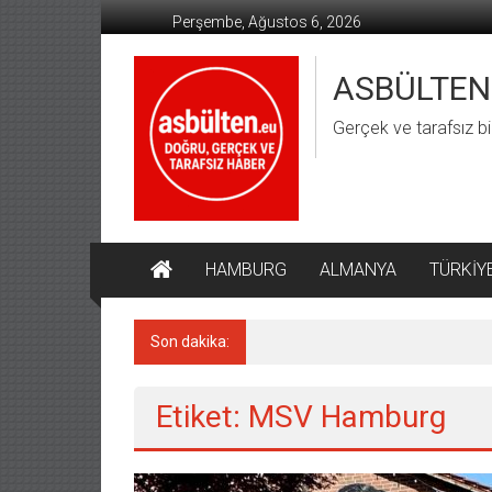
İçeriğe
Perşembe, Ağustos 6, 2026
geç
ASBÜLTEN
Gerçek ve tarafsız bi
HAMBURG
ALMANYA
TÜRKİY
Son dakika:
Almanya’da Aşırı Sağ Suçların
Etiket: MSV Hamburg