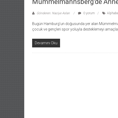
Mümmelmannsberg’de Anneler
Gönderen: Naciye Aslan
0 yorum
Alphabet
Bugün Hamburg’un doğusunda yer alan Mümmelmanns
çocuk ve gençleri spor yoluyla desteklemeyi amaçlay
Devamını Oku