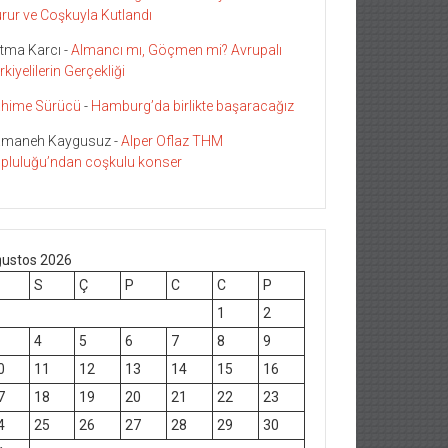
rur ve Coşkuyla Kutlandı
tma Karcı
-
Almancı mı, Göçmen mi? Avrupalı
rkiyelilerin Gerçekliği
hime Sürücü
-
Hamburg’da birlikte başaracağız
maneh Kaygusuz
-
Alper Oflaz THM
pluluğu’ndan coşkulu konser
ustos 2026
S
Ç
P
C
C
P
1
2
4
5
6
7
8
9
0
11
12
13
14
15
16
7
18
19
20
21
22
23
4
25
26
27
28
29
30