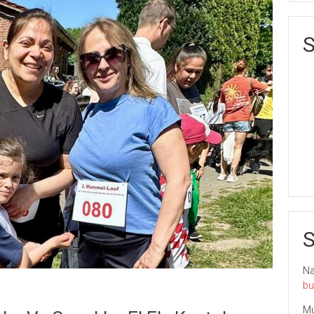
S
S
Nai
bu
Mu