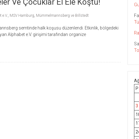
 Ve Çocuklar El Ele Koştu!
Gu
Fa
 e.V.
,
MSV Hamburg
,
Mümmelmannsberg ve Billstedt
Tü
berg semtinde halk koşusu düzenlendi. Etkinlik, bölgedeki
Ra
an Alphabet e.V. girişimi tarafından organize
Sa
To
Ağ
P
3
1
1
2