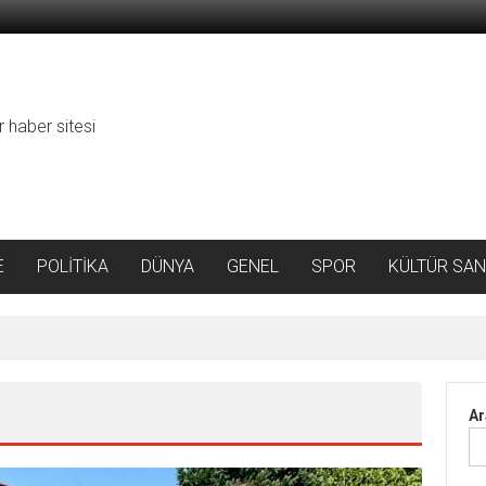
r haber sitesi
E
POLİTİKA
DÜNYA
GENEL
SPOR
KÜLTÜR SAN
da Rekor Artış
Ar