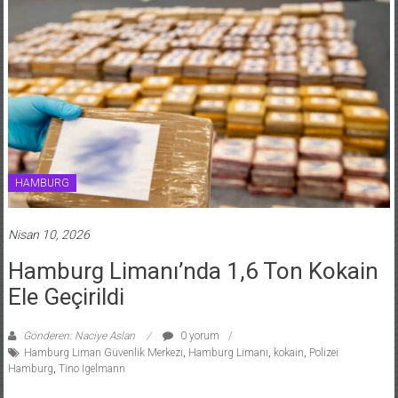
HAMBURG
Nisan 10, 2026
Hamburg Limanı’nda 1,6 Ton Kokain
Ele Geçirildi
Gönderen: Naciye Aslan
0 yorum
Hamburg Liman Güvenlik Merkezi
,
Hamburg Limanı
,
kokain
,
Polizei
Hamburg
,
Tino Igelmann