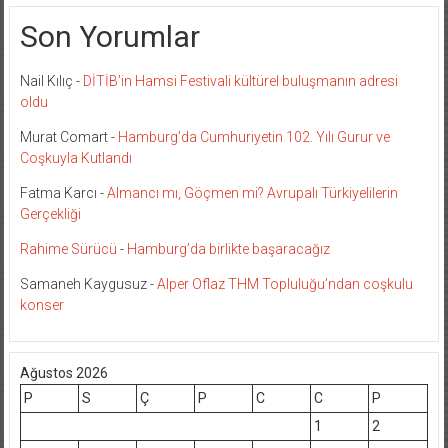
Son Yorumlar
Nail Kılıç
-
DİTİB’in Hamsi Festivali kültürel buluşmanın adresi
oldu
Murat Comart
-
Hamburg’da Cumhuriyetin 102. Yılı Gurur ve
Coşkuyla Kutlandı
Fatma Karcı
-
Almancı mı, Göçmen mi? Avrupalı Türkiyelilerin
Gerçekliği
Rahime Sürücü
-
Hamburg’da birlikte başaracağız
Samaneh Kaygusuz
-
Alper Oflaz THM Topluluğu’ndan coşkulu
konser
Ağustos 2026
P
S
Ç
P
C
C
P
1
2