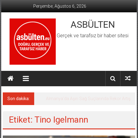
İçeriğe
Perşembe, Ağustos 6, 2026
geç
ASBÜLTEN
Gerçek ve tarafsız bir haber sitesi
Son dakika:
Almanya’da Aşırı Sağ Suçlarında Rekor Artış
Etiket: Tino Igelmann