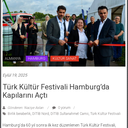
ALMANYA
HAMBURG
KÜLTÜR SANAT
Eylül 19, 2025
Türk Kültür Festivali Hamburg’da
Kapılarını Açtı
Gönderen: Naciye Aslan
0 yorum
Birlik beraberlik
,
DİTİB Nord
,
DİTİB Sultanahmet Camii
,
Türk Kültür Festivali
Hamburg’da 60 yıl sonra ilk kez düzenlenen Türk Kültür Festivali,