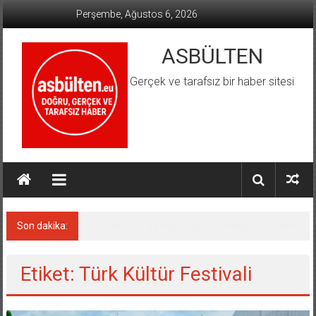
İçeriğe
Perşembe, Ağustos 6, 2026
geç
ASBÜLTEN
Gerçek ve tarafsız bir haber sitesi
Son dakika:
Almanya’da Aşırı Sağ Suçlarında Rekor Artış
Etiket: Türk Kültür Festivali