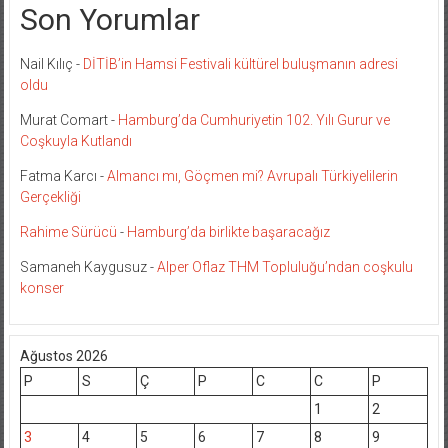
Son Yorumlar
Nail Kılıç
-
DİTİB’in Hamsi Festivali kültürel buluşmanın adresi
oldu
Murat Comart
-
Hamburg’da Cumhuriyetin 102. Yılı Gurur ve
Coşkuyla Kutlandı
Fatma Karcı
-
Almancı mı, Göçmen mi? Avrupalı Türkiyelilerin
Gerçekliği
Rahime Sürücü
-
Hamburg’da birlikte başaracağız
Samaneh Kaygusuz
-
Alper Oflaz THM Topluluğu’ndan coşkulu
konser
Ağustos 2026
P
S
Ç
P
C
C
P
1
2
3
4
5
6
7
8
9