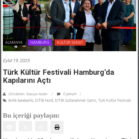
ALMANYA
HAMBURG
KÜLTÜR SANAT
Eylül 19, 2025
Türk Kültür Festivali Hamburg’da
Kapılarını Açtı
Gönderen: Naciye Aslan
0 yorum
Birlik beraberlik
,
DİTİB Nord
,
DİTİB Sultanahmet Camii
,
Türk Kültür Festivali
Bu içeriği paylaşın: