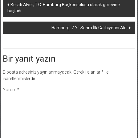
Yazı
Berati Alver, T.C. Hamburg Başkonsolosu olarak görevine
başladı
dolaşımı
Hamburg, 7 Yıl Sonra İlk Galibiyetini Aldı
Bir yanıt yazın
E-posta adresiniz yayınlanmayacak.
Gerekli alanlar
*
ile
işaretlenmişlerdir
Yorum
*