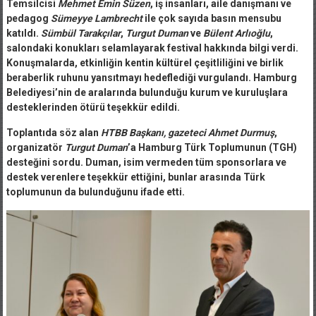
Temsilcisi
Mehmet Emin Süzen
, iş insanları, aile danışmanı ve
pedagog
Sümeyye Lambrecht
ile çok sayıda basın mensubu
katıldı.
Sümbül Tarakçılar
,
Turgut Duman
ve
Bülent Arlıoğlu
,
salondaki konukları selamlayarak festival hakkında bilgi verdi.
Konuşmalarda, etkinliğin kentin kültürel çeşitliliğini ve birlik
beraberlik ruhunu yansıtmayı hedeflediği vurgulandı. Hamburg
Belediyesi’nin de aralarında bulunduğu kurum ve kuruluşlara
desteklerinden ötürü teşekkür edildi.
Toplantıda söz alan
HTBB Başkanı, gazeteci Ahmet Durmuş
,
organizatör
Turgut Duman
’a Hamburg Türk Toplumunun (TGH)
desteğini sordu. Duman, isim vermeden tüm sponsorlara ve
destek verenlere teşekkür ettiğini, bunlar arasında Türk
toplumunun da bulunduğunu ifade etti.