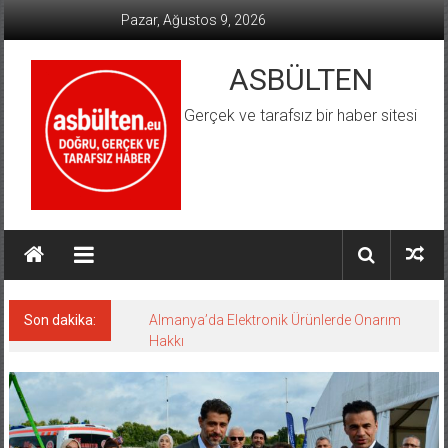
İçeriğe
Pazar, Ağustos 9, 2026
geç
ASBÜLTEN
Gerçek ve tarafsız bir haber sitesi
Son dakika:
Almanya’da Elektronik Ürünlerde Onarım
Hakkı