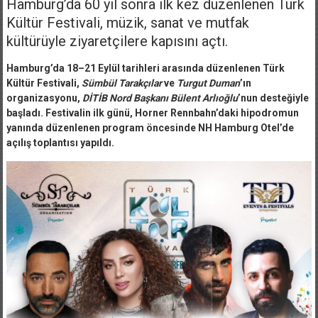
Hamburg’da 60 yıl sonra ilk kez düzenlenen Türk
Kültür Festivali, müzik, sanat ve mutfak
kültürüyle ziyaretçilere kapısını açtı.
Hamburg’da 18–21 Eylül tarihleri arasında düzenlenen Türk
Kültür Festivali,
Sümbül Tarakçılar
ve
Turgut Duman
’ın
organizasyonu,
DİTİB Nord Başkanı Bülent Arlıoğlu
’nun desteğiyle
başladı. Festivalin ilk günü, Horner Rennbahn’daki hipodromun
yanında düzenlenen program öncesinde NH Hamburg Otel’de
açılış toplantısı yapıldı.