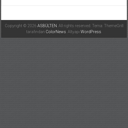
Copyright © 2026
ASBÜLTEN
. All rights reserved. Tema: ThemeGrill
tarafından
ColorNews
. Altyapı
WordPress
.