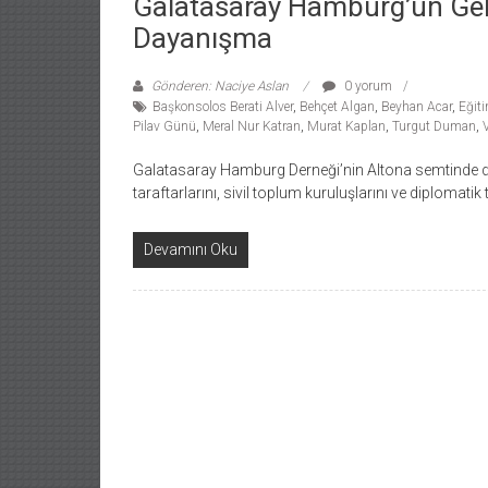
Galatasaray Hamburg’un Gel
Dayanışma
Gönderen: Naciye Aslan
0 yorum
Başkonsolos Berati Alver
,
Behçet Algan
,
Beyhan Acar
,
Eğit
Pilav Günü
,
Meral Nur Katran
,
Murat Kaplan
,
Turgut Duman
,
Galatasaray Hamburg Derneği’nin Altona semtinde dü
taraftarlarını, sivil toplum kuruluşlarını ve diplomatik 
Devamını Oku