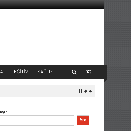
AT
EĞİTİM
SAĞLIK
ayın
Ara