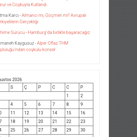
rur ve Coşkuyla Kutlandı
tma Karcı
-
Almancı mı, Göçmen mi? Avrupalı
rkiyelilerin Gerçekliği
hime Sürücü
-
Hamburg’da birlikte başaracağız
maneh Kaygusuz
-
Alper Oflaz THM
pluluğu’ndan coşkulu konser
ustos 2026
S
Ç
P
C
C
P
1
2
4
5
6
7
8
9
0
11
12
13
14
15
16
7
18
19
20
21
22
23
4
25
26
27
28
29
30