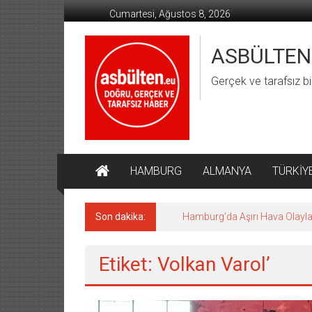
İçeriğe
Cumartesi, Ağustos 8, 2026
geç
ASBÜLTEN
Gerçek ve tarafsız bi
HAMBURG
ALMANYA
TÜRKİY
Son dakika:
Hamburg’da Aşırı Hava Olaylar
Etiket: Volkan Varol’