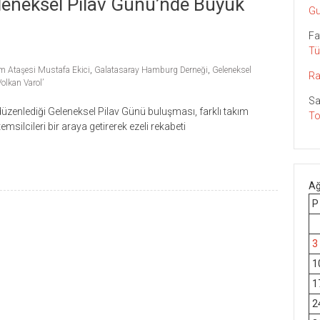
eneksel Pilav Günü’nde Büyük
Gu
Fa
Tü
im Ataşesi Mustafa Ekici
,
Galatasaray Hamburg Derneği
,
Geleneksel
Ra
Volkan Varol’
Sa
zenlediği Geleneksel Pilav Günü buluşması, farklı takım
To
temsilcileri bir araya getirerek ezeli rekabeti
Ağ
P
3
1
1
2