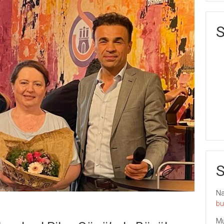
S
S
Nai
bu
Mu