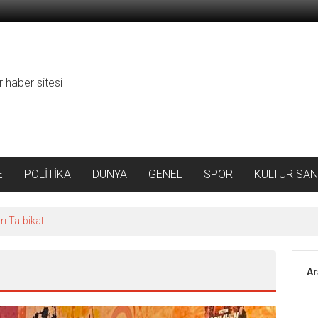
r haber sitesi
E
POLİTİKA
DÜNYA
GENEL
SPOR
KÜLTÜR SAN
ı Tatbikatı
Ar