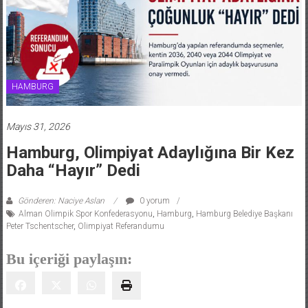
HAMBURG
Mayıs 31, 2026
Hamburg, Olimpiyat Adaylığına Bir Kez
Daha “Hayır” Dedi
Gönderen: Naciye Aslan
0 yorum
Alman Olimpik Spor Konfederasyonu
,
Hamburg
,
Hamburg Belediye Başkanı
Peter Tschentscher
,
Olimpiyat Referandumu
Bu içeriği paylaşın: