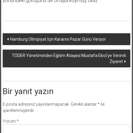
yönündeki görüşünü de ortaya koymuş oldu.
Yazı
Hamburg Olimpiyat İçin Kararını Pazar Günü Veriyor
dolaşımı
TÖDER Yönetiminden Eğitim Ataşesi Mustafa Ekici’ye Verimli
Ziyaret
Bir yanıt yazın
E-posta adresiniz yayınlanmayacak.
Gerekli alanlar
*
ile
işaretlenmişlerdir
Yorum
*