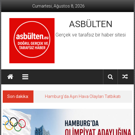
İçeriğe
Cumartesi, Ağustos 8, 2026
geç
ASBÜLTEN
Gerçek ve tarafsız bir haber sitesi
Son dakika:
Hamburg’da Aşırı Hava Olayları Tatbikatı