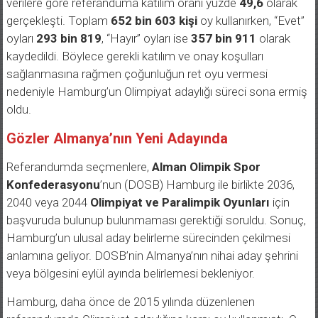
verilere göre referanduma katılım oranı yüzde
49,6
olarak
gerçekleşti. Toplam
652 bin 603 kişi
oy kullanırken, “Evet”
oyları
293 bin 819
, “Hayır” oyları ise
357 bin 911
olarak
kaydedildi. Böylece gerekli katılım ve onay koşulları
sağlanmasına rağmen çoğunluğun ret oyu vermesi
nedeniyle Hamburg’un Olimpiyat adaylığı süreci sona ermiş
oldu.
Gözler Almanya’nın Yeni Adayında
Referandumda seçmenlere,
Alman Olimpik Spor
Konfederasyonu
’nun (DOSB) Hamburg ile birlikte 2036,
2040 veya 2044
Olimpiyat ve Paralimpik Oyunları
için
başvuruda bulunup bulunmaması gerektiği soruldu. Sonuç,
Hamburg’un ulusal aday belirleme sürecinden çekilmesi
anlamına geliyor. DOSB’nin Almanya’nın nihai aday şehrini
veya bölgesini eylül ayında belirlemesi bekleniyor.
Hamburg, daha önce de 2015 yılında düzenlenen