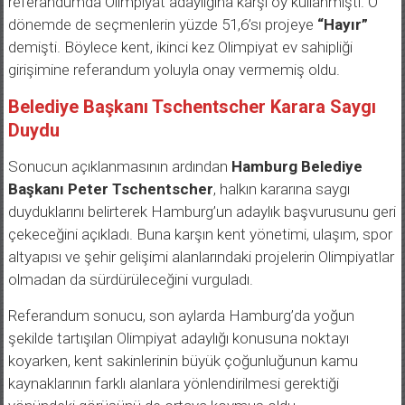
referandumda Olimpiyat adaylığına karşı oy kullanmıştı. O
dönemde de seçmenlerin yüzde 51,6’sı projeye
“Hayır”
demişti. Böylece kent, ikinci kez Olimpiyat ev sahipliği
girişimine referandum yoluyla onay vermemiş oldu.
Belediye Başkanı Tschentscher Karara Saygı
Duydu
Sonucun açıklanmasının ardından
Hamburg Belediye
Başkanı Peter Tschentscher
, halkın kararına saygı
duyduklarını belirterek Hamburg’un adaylık başvurusunu geri
çekeceğini açıkladı. Buna karşın kent yönetimi, ulaşım, spor
altyapısı ve şehir gelişimi alanlarındaki projelerin Olimpiyatlar
olmadan da sürdürüleceğini vurguladı.
Referandum sonucu, son aylarda Hamburg’da yoğun
şekilde tartışılan Olimpiyat adaylığı konusuna noktayı
koyarken, kent sakinlerinin büyük çoğunluğunun kamu
kaynaklarının farklı alanlara yönlendirilmesi gerektiği