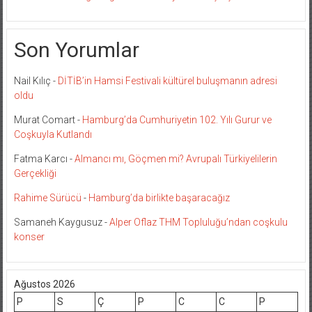
Son Yorumlar
Nail Kılıç
-
DİTİB’in Hamsi Festivali kültürel buluşmanın adresi
oldu
Murat Comart
-
Hamburg’da Cumhuriyetin 102. Yılı Gurur ve
Coşkuyla Kutlandı
Fatma Karcı
-
Almancı mı, Göçmen mi? Avrupalı Türkiyelilerin
Gerçekliği
Rahime Sürücü
-
Hamburg’da birlikte başaracağız
Samaneh Kaygusuz
-
Alper Oflaz THM Topluluğu’ndan coşkulu
konser
Ağustos 2026
P
S
Ç
P
C
C
P