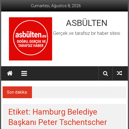
İçeriğe
Cumartesi, Ağustos 8, 2026
geç
ASBÜLTEN
Gerçek ve tarafsız bir haber sitesi
Son dakika:
Hamburg’da Aşırı Hava Olayları Tatbikatı
Etiket: Hamburg Belediye
Başkanı Peter Tschentscher