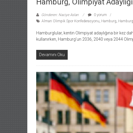
Hamburg, Olimpiyat Adaylığı
Gönderen: Naciye Aslan
0 yorum
Alman Olimpik Spor Konfederasyonu
,
Hamburg
,
Hamburg 
Hamburglular, kentin Olimpiyat adaylığına bir kez 
kullanırken, Hamburg’un 2036, 2040 veya 2044 Olimpi
Devamını Oku