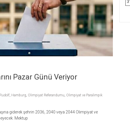
3
rını Pazar Günü Veriyor
 Rudolf
,
Hamburg
,
Olimpiyat Referandumu
,
Olimpiyat ve Paralimpik
ına giderek şehrin 2036, 2040 veya 2044 Olimpiyat ve
rleyecek. Mektup