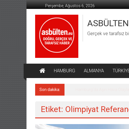
İçeriğe
Perşembe, Ağustos 6, 2026
geç
ASBÜLTEN
Gerçek ve tarafsız bi
HAMBURG
ALMANYA
TÜRKİY
Son dakika:
Almanya’da Aşırı Sağ Suçların
Etiket: Olimpiyat Refer