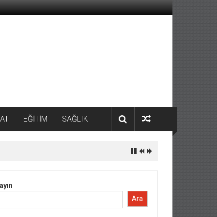
AT
EĞİTİM
SAĞLIK
ayın
Ara