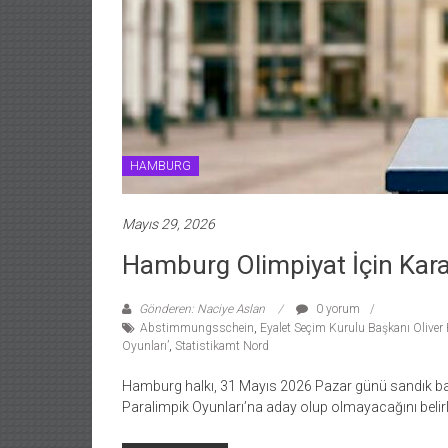
HAMBURG
Mayıs 29, 2026
Hamburg Olimpiyat İçin Kara
Gönderen: Naciye Aslan
0 yorum
Abstimmungsschein
,
Eyalet Seçim Kurulu Başkanı Oliver
Oyunları’
,
Statistikamt Nord
Hamburg halkı, 31 Mayıs 2026 Pazar günü sandık baş
Paralimpik Oyunları’na aday olup olmayacağını beli