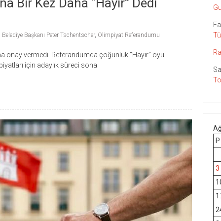
na Bir Kez Daha “Hayır” Dedi
Gu
Fa
Tü
Belediye Başkanı Peter Tschentscher
,
Olimpiyat Referandumu
Ra
daha onay vermedi. Referandumda çoğunluk “Hayır” oyu
yatları için adaylık süreci sona
Sa
To
Ağ
P
3
1
1
2