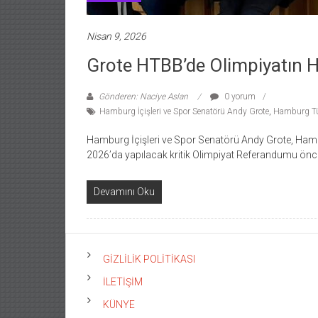
Nisan 9, 2026
Grote HTBB’de Olimpiyatın H
Gönderen: Naciye Aslan
0 yorum
Hamburg İçişleri ve Spor Senatörü Andy Grote
,
Hamburg Tür
Hamburg İçişleri ve Spor Senatörü Andy Grote, Hambu
2026’da yapılacak kritik Olimpiyat Referandumu önc
Devamını Oku
GİZLİLİK POLİTİKASI
İLETİŞİM
KÜNYE