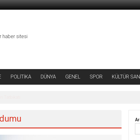
r haber sitesi
E
POLİTİKA
DÜNYA
GENEL
SPOR
KÜLTÜR SAN
da Rekor Artış
andumu
Ar