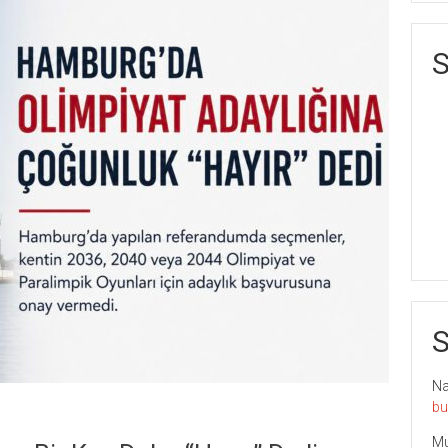
S
S
Nai
bu
Mu