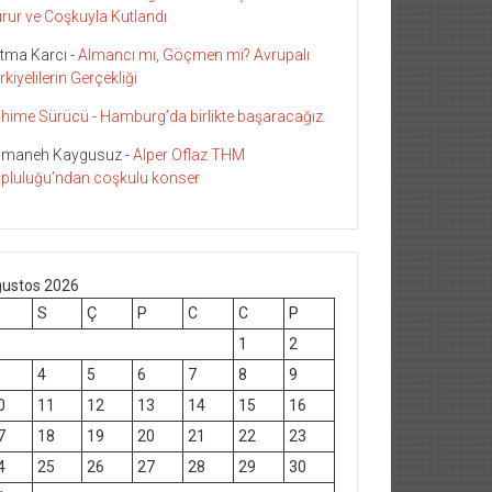
rur ve Coşkuyla Kutlandı
tma Karcı
-
Almancı mı, Göçmen mi? Avrupalı
rkiyelilerin Gerçekliği
hime Sürücü
-
Hamburg’da birlikte başaracağız
maneh Kaygusuz
-
Alper Oflaz THM
pluluğu’ndan coşkulu konser
ustos 2026
S
Ç
P
C
C
P
1
2
4
5
6
7
8
9
0
11
12
13
14
15
16
7
18
19
20
21
22
23
4
25
26
27
28
29
30