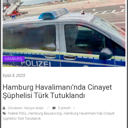
HAMBURG
Eylül 3, 2025
Hamburg Havalimanı’nda Cinayet
Şüphelisi Türk Tutuklandı
Gönderen: Naciye Aslan
0 yorum
Federal Polis
,
Hamburg Başsavcılığı
,
Hamburg Havalimanı’nda Cinayet
Şüphelisi Türk Tutuklandı