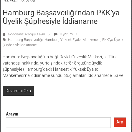
Temmuz 22, 2025
Hamburg Başsavcılığı’ndan PKK’ya
Üyelik Şüphesiyle İddianame
Gönderen: Naciye Aslan
0 yorum
Hamburg Başsavcılığı
,
Hamburg Yüksek Eyalet Mahkemesi
,
PKK’ya Üyelik
Şüphesiyle İddianame
Hamburg Başsavcılığı’na bağlı Devlet Güvenlik Merkezi, iki Türk
vatandaşı hakkında, yurtdışındaki terör örgütüne üyelik
şüphesiyle (Hamburg’daki) Hanseatik Yüksek Eyalet
Mahkemesi’ne iddianame sundu. Suçlamalar: İddianamede, 63 ve
Devamını Oku
Arayın
Ara