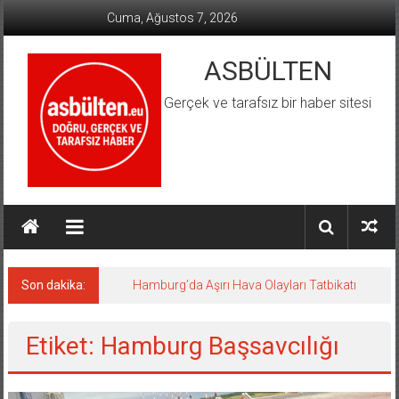
İçeriğe
Cuma, Ağustos 7, 2026
geç
ASBÜLTEN
Gerçek ve tarafsız bir haber sitesi
Son dakika:
Hamburg’da Aşırı Hava Olayları Tatbikatı
Etiket: Hamburg Başsavcılığı