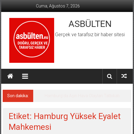
İçeriğe
Cuma, Ağustos 7, 2026
geç
ASBÜLTEN
Gerçek ve tarafsız bir haber sitesi
Son dakika:
Hamburg’da Aşırı Hava Olayları Tatbikatı
Etiket: Hamburg Yüksek Eyalet
Mahkemesi