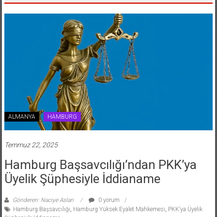
ALMANYA
HAMBURG
Temmuz 22, 2025
Hamburg Başsavcılığı’ndan PKK’ya
Üyelik Şüphesiyle İddianame
Gönderen: Naciye Aslan
0 yorum
Hamburg Başsavcılığı
,
Hamburg Yüksek Eyalet Mahkemesi
,
PKK’ya Üyelik