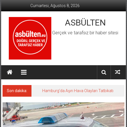
İçeriğe
Cumartesi, Ağustos 8, 2026
geç
ASBÜLTEN
Gerçek ve tarafsız bir haber sitesi
Son dakika:
Hamburg’da Aşırı Hava Olayları Tatbikatı