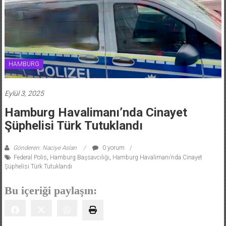
HAMBURG
Eylül 3, 2025
Hamburg Havalimanı’nda Cinayet
Şüphelisi Türk Tutuklandı
Gönderen: Naciye Aslan
0 yorum
Federal Polis
,
Hamburg Başsavcılığı
,
Hamburg Havalimanı’nda Cinayet
Şüphelisi Türk Tutuklandı
Bu içeriği paylaşın: