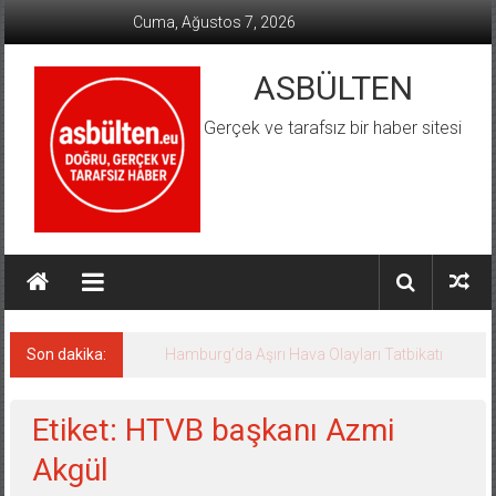
İçeriğe
Cuma, Ağustos 7, 2026
geç
ASBÜLTEN
Gerçek ve tarafsız bir haber sitesi
Son dakika:
Hamburg’da Aşırı Hava Olayları Tatbikatı
Etiket: HTVB başkanı Azmi
Akgül