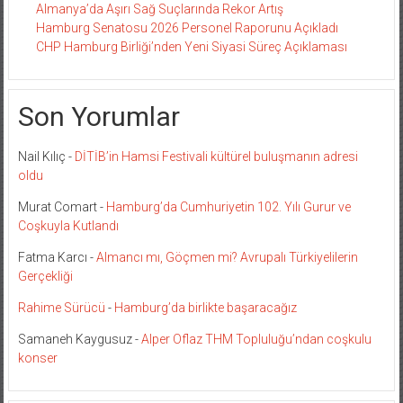
Almanya’da Aşırı Sağ Suçlarında Rekor Artış
Hamburg Senatosu 2026 Personel Raporunu Açıkladı
CHP Hamburg Birliği’nden Yeni Siyasi Süreç Açıklaması
Son Yorumlar
Nail Kılıç
-
DİTİB’in Hamsi Festivali kültürel buluşmanın adresi
oldu
Murat Comart
-
Hamburg’da Cumhuriyetin 102. Yılı Gurur ve
Coşkuyla Kutlandı
Fatma Karcı
-
Almancı mı, Göçmen mi? Avrupalı Türkiyelilerin
Gerçekliği
Rahime Sürücü
-
Hamburg’da birlikte başaracağız
Samaneh Kaygusuz
-
Alper Oflaz THM Topluluğu’ndan coşkulu
konser