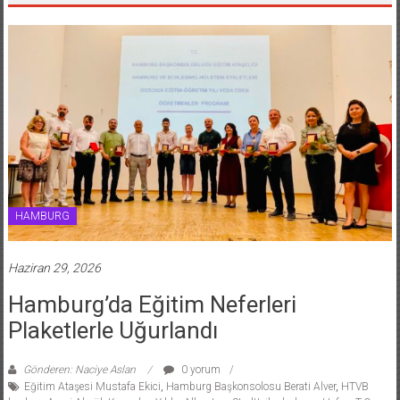
HAMBURG
Haziran 29, 2026
Hamburg’da Eğitim Neferleri
Plaketlerle Uğurlandı
Gönderen: Naciye Aslan
0 yorum
Eğitim Ataşesi Mustafa Ekici
,
Hamburg Başkonsolosu Berati Alver
,
HTVB