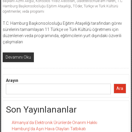
başkanı Azmi Akgül
,
Konsolos Yıldız Albostan
,
Stadtteilschule am Hafen
,
T.C.
Hamburg Başkonsolosluğu Eğitim Ataşeliği
,
TÖder
,
Türkçe ve Türk Kültürü
öğretmenler
,
veda programı
T.C. Hamburg Başkonsolosluğu Eğitim Ataşeliği tarafından görev
sürelerini tamamlayan 11 Türkçe ve Türk Kültürü öğretmeni için
düzenlenen veda programında, eğitimcilerin yurt dışındaki özverili
çalışmaları
Devamını Oku
Arayın
Ara
Son Yayınlananlar
Almanya’da Elektronik Ürünlerde Onarım Hakkı
Hamburg’da Aşırı Hava Olayları Tatbikatı