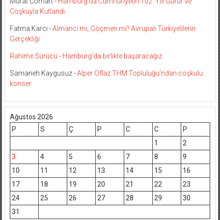
Murat Comart
-
Hamburg’da Cumhuriyetin 102. Yılı Gurur ve
Coşkuyla Kutlandı
Fatma Karcı
-
Almancı mı, Göçmen mi? Avrupalı Türkiyelilerin
Gerçekliği
Rahime Sürücü
-
Hamburg’da birlikte başaracağız
Samaneh Kaygusuz
-
Alper Oflaz THM Topluluğu’ndan coşkulu
konser
Ağustos 2026
P
S
Ç
P
C
C
P
1
2
3
4
5
6
7
8
9
10
11
12
13
14
15
16
17
18
19
20
21
22
23
24
25
26
27
28
29
30
31