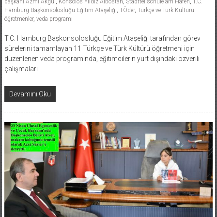
başkanı Azmi Akgül
,
Konsolos Yıldız Albostan
,
Stadtteilschule am Hafen
,
T.C.
Hamburg Başkonsolosluğu Eğitim Ataşeliği
,
TÖder
,
Türkçe ve Türk Kültürü
öğretmenler
,
veda programı
T.C. Hamburg Başkonsolosluğu Eğitim Ataşeliği tarafından görev
sürelerini tamamlayan 11 Türkçe ve Türk Kültürü öğretmeni için
düzenlenen veda programında, eğitimcilerin yurt dışındaki özverili
çalışmaları
Devamını Oku