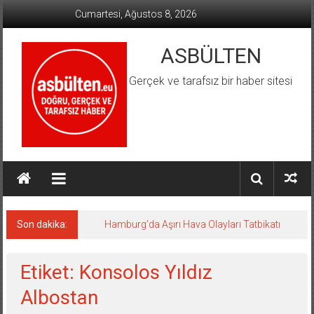
İçeriğe
Cumartesi, Ağustos 8, 2026
geç
ASBÜLTEN
Gerçek ve tarafsız bir haber sitesi
Son dakika:
Hamburg’da Aşırı Hava Olayları Tatbikatı
Etiket: Konsolos Yıldız
Albostan