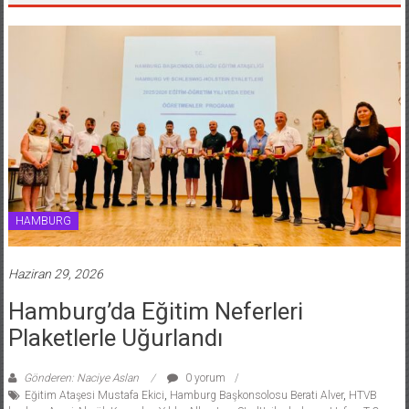
HAMBURG
Haziran 29, 2026
Hamburg’da Eğitim Neferleri
Plaketlerle Uğurlandı
Gönderen: Naciye Aslan
0 yorum
Eğitim Ataşesi Mustafa Ekici
,
Hamburg Başkonsolosu Berati Alver
,
HTVB