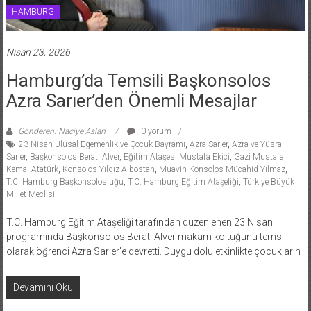
HAMBURG
Nisan 23, 2026
Hamburg’da Temsili Başkonsolos
Azra Sarıer’den Önemli Mesajlar
Gönderen: Naciye Aslan
0 yorum
23 Nisan Ulusal Egemenlik ve Çocuk Bayramı
,
Azra Sarıer
,
Azra ve Yüsra
Sarıer
,
Başkonsolos Berati Alver
,
Eğitim Ataşesi Mustafa Ekici
,
Gazi Mustafa
Kemal Atatürk
,
Konsolos Yıldız Albostan
,
Muavin Konsolos Mücahid Yılmaz
,
T.C. Hamburg Başkonsolosluğu
,
T.C. Hamburg Eğitim Ataşeliği
,
Türkiye Büyük
Millet Meclisi
T.C. Hamburg Eğitim Ataşeliği tarafından düzenlenen 23 Nisan
programında Başkonsolos Berati Alver makam koltuğunu temsili
olarak öğrenci Azra Sarıer’e devretti. Duygu dolu etkinlikte çocukların
Devamını Oku