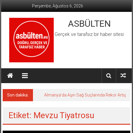
İçeriğe
Perşembe, Ağustos 6, 2026
geç
ASBÜLTEN
Gerçek ve tarafsız bir haber sitesi
Son dakika:
Almanya’da Aşırı Sağ Suçlarında Rekor Artış
Etiket: Mevzu Tiyatrosu