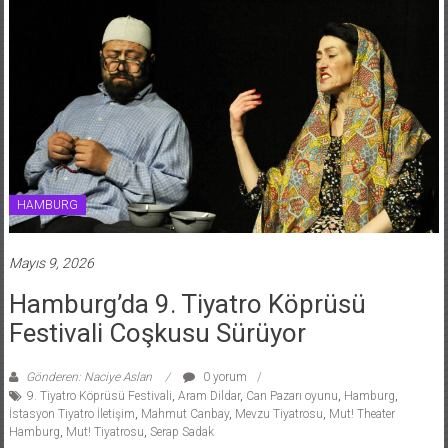
HAMBURG
Mayıs 9, 2026
Hamburg’da 9. Tiyatro Köprüsü
Festivali Coşkusu Sürüyor
Gönderen: Naciye Aslan
0 yorum
9. Tiyatro Köprüsü Festivali
,
Aram Dildar
,
Can Pazarı oyunu
,
Hamburg
,
İstasyon Tiyatro İletişim
,
Mahmut Canbay
,
Mevzu Tiyatrosu
,
Mut! Theater
Hamburg
,
Mut! Tiyatrosu
,
Serap Sadak