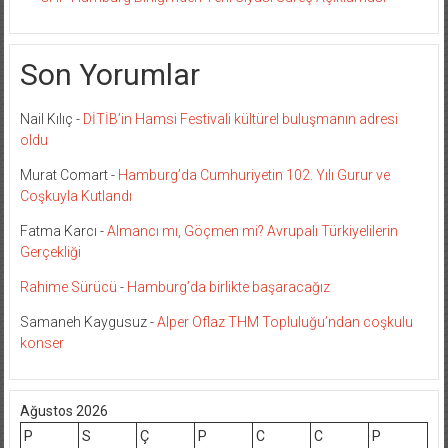
Son Yorumlar
Nail Kılıç
-
DİTİB’in Hamsi Festivali kültürel buluşmanın adresi
oldu
Murat Comart
-
Hamburg’da Cumhuriyetin 102. Yılı Gurur ve
Coşkuyla Kutlandı
Fatma Karcı
-
Almancı mı, Göçmen mi? Avrupalı Türkiyelilerin
Gerçekliği
Rahime Sürücü
-
Hamburg’da birlikte başaracağız
Samaneh Kaygusuz
-
Alper Oflaz THM Topluluğu’ndan coşkulu
konser
Ağustos 2026
P
S
Ç
P
C
C
P