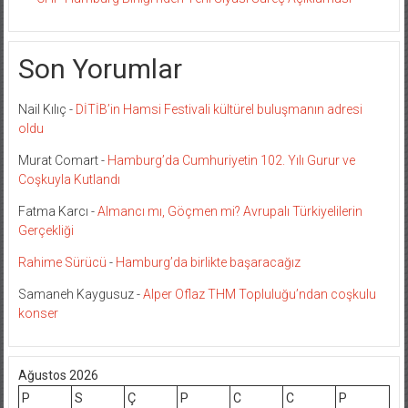
Son Yorumlar
Nail Kılıç
-
DİTİB’in Hamsi Festivali kültürel buluşmanın adresi
oldu
Murat Comart
-
Hamburg’da Cumhuriyetin 102. Yılı Gurur ve
Coşkuyla Kutlandı
Fatma Karcı
-
Almancı mı, Göçmen mi? Avrupalı Türkiyelilerin
Gerçekliği
Rahime Sürücü
-
Hamburg’da birlikte başaracağız
Samaneh Kaygusuz
-
Alper Oflaz THM Topluluğu’ndan coşkulu
konser
Ağustos 2026
P
S
Ç
P
C
C
P