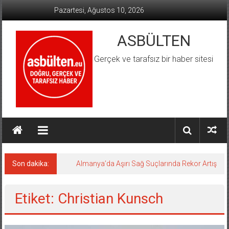
İçeriğe
Pazartesi, Ağustos 10, 2026
geç
ASBÜLTEN
Gerçek ve tarafsız bir haber sitesi
Son dakika:
Almanya’da Aşırı Sağ Suçlarında Rekor Artış
Etiket: Christian Kunsch