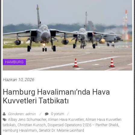
HAMBURG
Haziran 10, 2026
Hamburg Havalimanı’nda Hava
Kuvvetleri Tatbikatı
Gönderen: admin
0 yorum
Albay Jens Schumacher
,
Alman Hava Kuvvetleri
,
Alman Hava Kuvvetleri
tatbikatı
,
Christian Kunsch
,
Dispersed Operations 2026 – Panther Shield
,
Hamburg Havalimanı
,
Senatör Dr. Melanie Leonhard