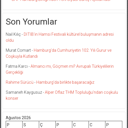
Son Yorumlar
Nail Kılıç
-
DİTİB’in Hamsi Festivali kültürel buluşmanın adresi
oldu
Murat Comart
-
Hamburg’da Cumhuriyetin 102. Yılı Gurur ve
Coşkuyla Kutlandı
Fatma Karcı
-
Almancı mı, Göçmen mi? Avrupalı Türkiyelilerin
Gerçekliği
Rahime Sürücü
-
Hamburg’da birlikte başaracağız
Samaneh Kaygusuz
-
Alper Oflaz THM Topluluğu’ndan coşkulu
konser
Ağustos 2026
P
S
Ç
P
C
C
P