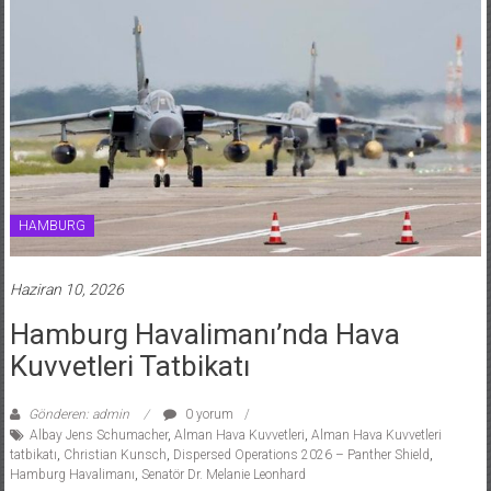
HAMBURG
Haziran 10, 2026
Hamburg Havalimanı’nda Hava
Kuvvetleri Tatbikatı
Gönderen: admin
0 yorum
Albay Jens Schumacher
,
Alman Hava Kuvvetleri
,
Alman Hava Kuvvetleri
tatbikatı
,
Christian Kunsch
,
Dispersed Operations 2026 – Panther Shield
,
Hamburg Havalimanı
,
Senatör Dr. Melanie Leonhard