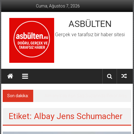
İçeriğe
Cuma, Ağustos 7, 2026
geç
ASBÜLTEN
Gerçek ve tarafsız bir haber sitesi
Son dakika:
Almanya’da Aşırı Sağ Suçlarında Rekor Artış
Etiket: Albay Jens Schumacher