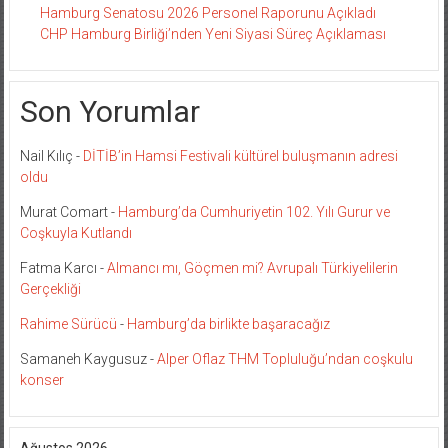
Hamburg Senatosu 2026 Personel Raporunu Açıkladı
CHP Hamburg Birliği’nden Yeni Siyasi Süreç Açıklaması
Son Yorumlar
Nail Kılıç
-
DİTİB’in Hamsi Festivali kültürel buluşmanın adresi
oldu
Murat Comart
-
Hamburg’da Cumhuriyetin 102. Yılı Gurur ve
Coşkuyla Kutlandı
Fatma Karcı
-
Almancı mı, Göçmen mi? Avrupalı Türkiyelilerin
Gerçekliği
Rahime Sürücü
-
Hamburg’da birlikte başaracağız
Samaneh Kaygusuz
-
Alper Oflaz THM Topluluğu’ndan coşkulu
konser
Ağustos 2026