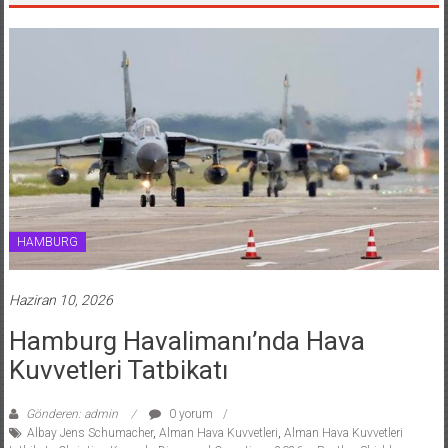
HAMBURG
Haziran 10, 2026
Hamburg Havalimanı’nda Hava
Kuvvetleri Tatbikatı
Gönderen: admin
0 yorum
Albay Jens Schumacher
,
Alman Hava Kuvvetleri
,
Alman Hava Kuvvetleri