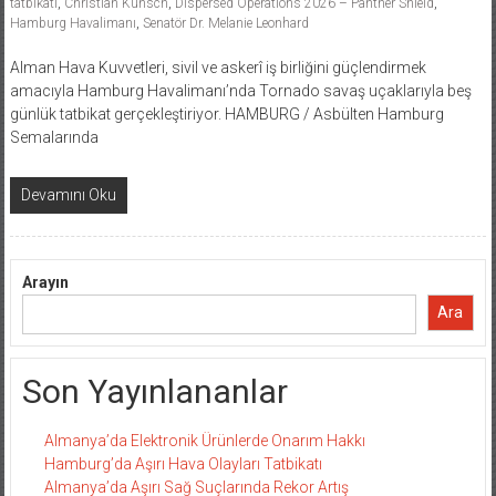
tatbikatı
,
Christian Kunsch
,
Dispersed Operations 2026 – Panther Shield
,
Hamburg Havalimanı
,
Senatör Dr. Melanie Leonhard
Alman Hava Kuvvetleri, sivil ve askerî iş birliğini güçlendirmek
amacıyla Hamburg Havalimanı’nda Tornado savaş uçaklarıyla beş
günlük tatbikat gerçekleştiriyor. HAMBURG / Asbülten Hamburg
Semalarında
Devamını Oku
Arayın
Ara
Son Yayınlananlar
Almanya’da Elektronik Ürünlerde Onarım Hakkı
Hamburg’da Aşırı Hava Olayları Tatbikatı
Almanya’da Aşırı Sağ Suçlarında Rekor Artış