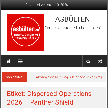
İçeriğe
Pazartesi, Ağustos 10, 2026
geç
ASBÜLTEN
Gerçek ve tarafsız bir haber sitesi
Son dakika:
Almanya’da Aşırı Sağ Suçlarında Rekor Artış
Etiket: Dispersed Operations
2026 – Panther Shield